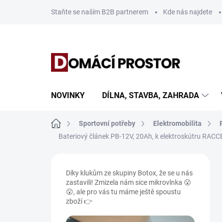
Přejít
Staňte se naším B2B partnerem
Kde nás najdete
na
obsah
NOVINKY
DÍLNA, STAVBA, ZAHRADA
Domů
Sportovní potřeby
Elektromobilita
Bateriový článek PB-12V, 20Ah, k elektroskútru R
P
o
Díky klukům ze skupiny Botox, že se u nás
s
zastavili! Zmizela nám sice mikrovlnka 😮
t
😮, ale pro vás tu máme ještě spoustu
r
zboží 👉
a