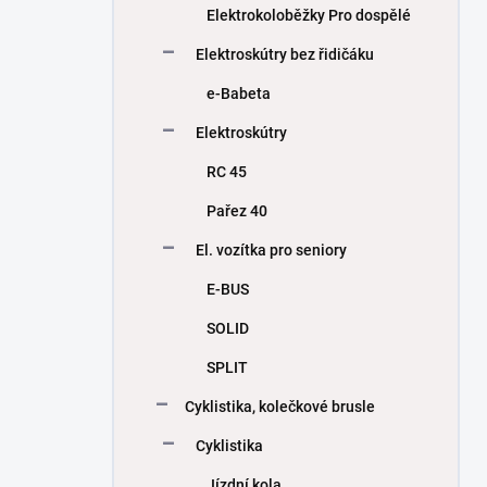
Elektrokoloběžky Pro dospělé
Elektroskútry bez řidičáku
e-Babeta
Elektroskútry
RC 45
Pařez 40
El. vozítka pro seniory
E-BUS
SOLID
SPLIT
Cyklistika, kolečkové brusle
Cyklistika
Jízdní kola