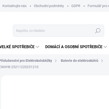
Kontaktujte nás
Obchodní podmínky
GDPR
Formulář pro 
Hledat
VELKÉ SPOTŘEBIČE
DOMÁCÍ A OSOBNÍ SPOTŘEBIČE
Příslušenství pro Elektrokoloběžky
Baterie do elektroskútrů
ACCEWAY® 25211220251210
ZNAČKA:
RACCEWAY®
1 
Měr
SK
cena
MŮŽ