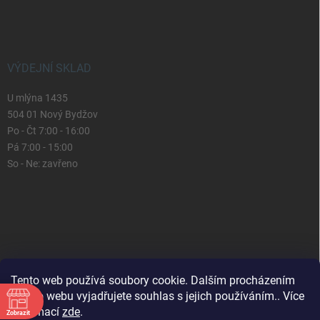
VÝDEJNÍ SKLAD
U mlýna 1435
504 01 Nový Bydžov
Po - Čt 7:00 - 16:00
Pá 7:00 - 15:00
So - Ne: zavřeno
Tento web používá soubory cookie. Dalším procházením
tohoto webu vyjadřujete souhlas s jejich používáním.. Více
informací
zde
.
Zobrazit