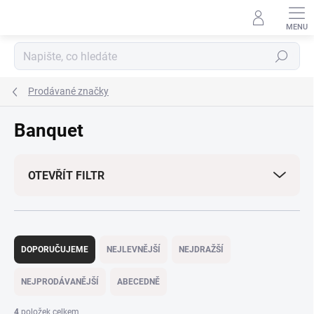
Přejít
na
obsah
Hledat
Prodávané značky
Banquet
OTEVŘÍT FILTR
Ř
a
DOPORUČUJEME
NEJLEVNĚJŠÍ
NEJDRAŽŠÍ
z
e
NEJPRODÁVANĚJŠÍ
ABECEDNĚ
n
í
4
položek celkem