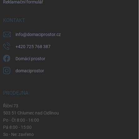
u
Reklamační formulář
KONTAKT
info
@
domaciprostor.cz
+420 725 768 387
Domácí prostor
domaciprostor
PRODEJNA
Říční 73
503 51 Chlumec nad Cidlinou
Po - Čt 8:00 - 16:00
Pá 8:00 - 15:00
So - Ne: zavřeno