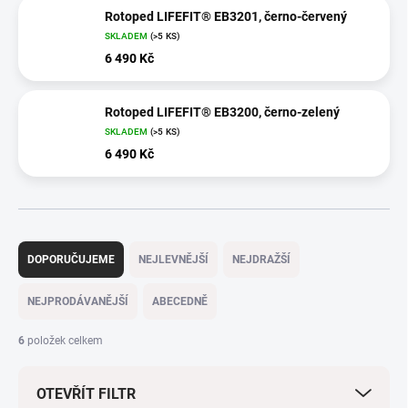
Rotoped LIFEFIT® EB3201, černo-červený
SKLADEM
(>5 KS)
6 490 Kč
Rotoped LIFEFIT® EB3200, černo-zelený
SKLADEM
(>5 KS)
6 490 Kč
Ř
a
DOPORUČUJEME
NEJLEVNĚJŠÍ
NEJDRAŽŠÍ
z
e
NEJPRODÁVANĚJŠÍ
ABECEDNĚ
n
í
6
položek celkem
p
r
OTEVŘÍT FILTR
o