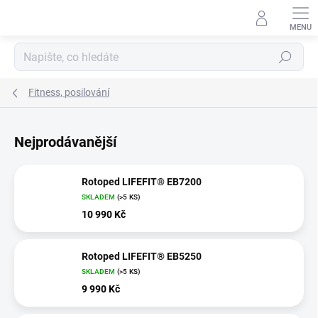
Přejít
na
obsah
Hledat
Fitness, posilování
Nejprodávanější
Rotoped LIFEFIT® EB7200
SKLADEM
(>5 KS)
10 990 Kč
Rotoped LIFEFIT® EB5250
SKLADEM
(>5 KS)
9 990 Kč