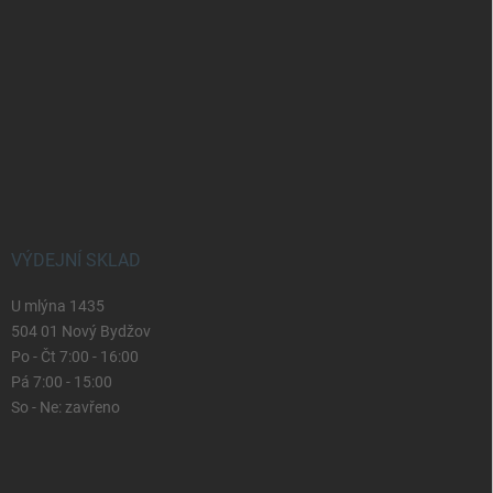
VÝDEJNÍ SKLAD
U mlýna 1435
504 01 Nový Bydžov
Po - Čt 7:00 - 16:00
Pá 7:00 - 15:00
So - Ne: zavřeno