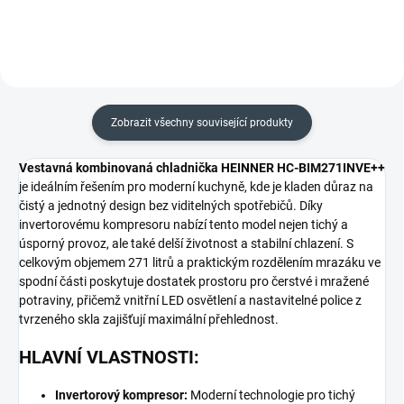
Zobrazit všechny související produkty
Vestavná kombinovaná chladnička HEINNER HC-BIM271INVE++
je ideálním řešením pro moderní kuchyně, kde je kladen důraz na
čistý a jednotný design bez viditelných spotřebičů. Díky
invertorovému kompresoru nabízí tento model nejen tichý a
úsporný provoz, ale také delší životnost a stabilní chlazení. S
celkovým objemem 271 litrů a praktickým rozdělením mrazáku ve
spodní části poskytuje dostatek prostoru pro čerstvé i mražené
potraviny, přičemž vnitřní LED osvětlení a nastavitelné police z
tvrzeného skla zajišťují maximální přehlednost.
HLAVNÍ VLASTNOSTI:
Invertorový kompresor:
Moderní technologie pro tichý