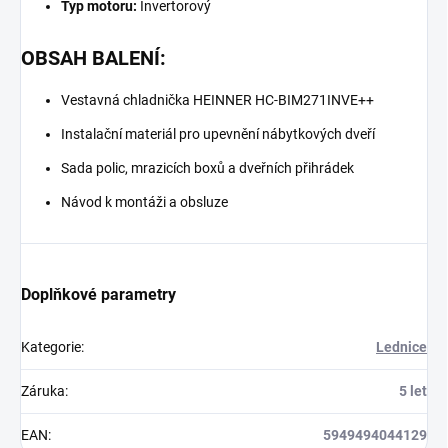
Typ motoru:
Invertorový
OBSAH BALENÍ:
Vestavná chladnička HEINNER HC-BIM271INVE++
Instalační materiál pro upevnění nábytkových dveří
Sada polic, mrazicích boxů a dveřních přihrádek
Návod k montáži a obsluze
Doplňkové parametry
Kategorie
:
Lednice
Záruka
:
5 let
EAN
:
5949494044129