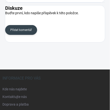
Diskuze
Buďte první, kdo napíše příspěvek k této položce.
Přidat komentář
Z
á
INFORMACE PRO VÁS
p
a
Kde nás najdete
t
Kontaktujte nás
í
Doprava a platba