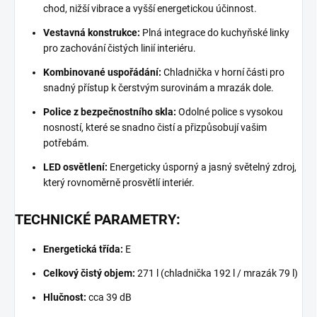
chod, nižší vibrace a vyšší energetickou účinnost.
Vestavná konstrukce:
Plná integrace do kuchyňské linky
pro zachování čistých linií interiéru.
Kombinované uspořádání:
Chladnička v horní části pro
snadný přístup k čerstvým surovinám a mrazák dole.
Police z bezpečnostního skla:
Odolné police s vysokou
nosností, které se snadno čistí a přizpůsobují vašim
potřebám.
LED osvětlení:
Energeticky úsporný a jasný světelný zdroj,
který rovnoměrně prosvětlí interiér.
TECHNICKÉ PARAMETRY:
Energetická třída:
E
Celkový čistý objem:
271 l (chladnička 192 l / mrazák 79 l)
Hlučnost:
cca 39 dB