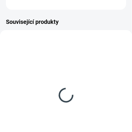
ZEPTAT SE
HLÍDAT
Související produkty
AKCE
AKCE
223348
SDSMHEXXXX13
KOSMETICKÁ VADA
NOVÉ
SKLADEM
SKLADEM
(1 KS)
(2 KS)
Philco PTF 1013 EBU
HEINNER mraznička
vestavná mraznička
HCF-M293INVCE++
8 990 Kč
7 990 Kč
Detail
Do košíku