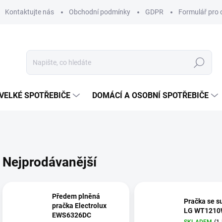
Kontaktujte nás
Obchodní podmínky
GDPR
Formulář pro 
Hledat
VELKÉ SPOTŘEBIČE
DOMÁCÍ A OSOBNÍ SPOTŘEBIČE
Nejprodávanější
Předem plněná
Pračka se s
pračka Electrolux
LG WT121
EWS6326DC
SKLADEM
(1