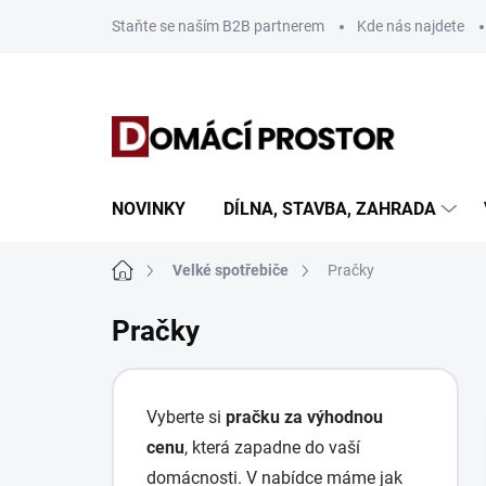
Přejít
Staňte se naším B2B partnerem
Kde nás najdete
na
obsah
NOVINKY
DÍLNA, STAVBA, ZAHRADA
Domů
Velké spotřebiče
Pračky
Pračky
Vyberte si
pračku za výhodnou
cenu
, která zapadne do vaší
domácnosti. V nabídce máme jak