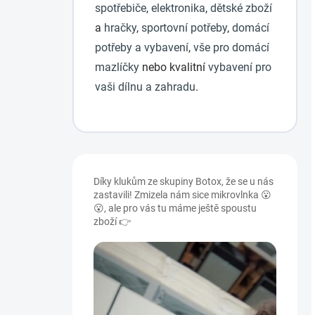
spotřebiče
,
elektronika
,
dětské zboží
a
hračky
,
sportovní potřeby
,
domácí
potřeby a vybavení
,
vše pro domácí
mazlíčky
nebo kvalitní
vybavení pro
vaši dílnu a zahradu
.
P
o
Díky klukům ze skupiny Botox, že se u nás
s
zastavili! Zmizela nám sice mikrovlnka 😮
t
😮, ale pro vás tu máme ještě spoustu
r
zboží 👉
a
n
n
í
p