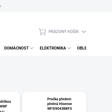
odstoupení od smlouvy
Reklamační formulář
PRÁZDNÝ KOŠÍK
NÁKUPNÍ
KOŠÍK
DOMÁCNOST
ELEKTRONIKA
OBLEČENÍ, OBUV 
Pračka předem
ušičkou
plněná Hisense
0WWF
WF5I9043BBFS
 KS)