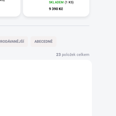
SKLADEM
(1 KS)
9 390 Kč
RODÁVANĚJŠÍ
ABECEDNĚ
23
položek celkem
AKCE
246363
246216
VYSTAVENÝ KUS
KOSMETICKÁ VADA