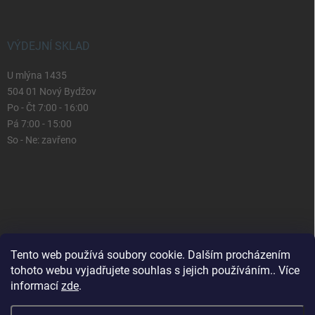
VÝDEJNÍ SKLAD
U mlýna 1435
504 01 Nový Bydžov
Po - Čt 7:00 - 16:00
Pá 7:00 - 15:00
So - Ne: zavřeno
Tento web používá soubory cookie. Dalším procházením
tohoto webu vyjadřujete souhlas s jejich používáním.. Více
informací
zde
.