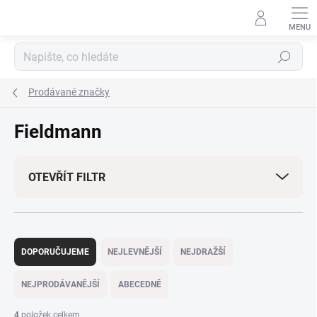
Přejít
na
obsah
Hledat
Prodávané značky
Fieldmann
OTEVŘÍT FILTR
Ř
a
DOPORUČUJEME
NEJLEVNĚJŠÍ
NEJDRAŽŠÍ
z
e
NEJPRODÁVANĚJŠÍ
ABECEDNĚ
n
í
4
položek celkem