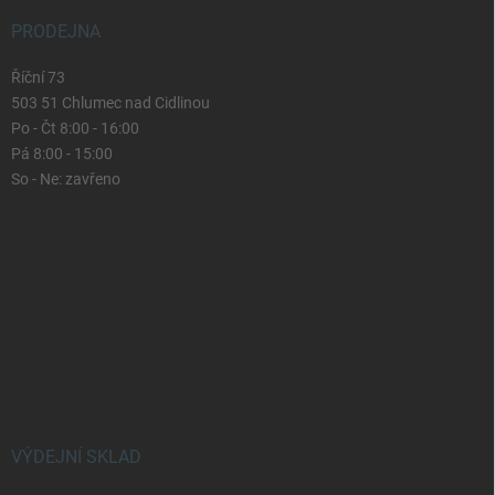
PRODEJNA
Říční 73
503 51 Chlumec nad Cidlinou
Po - Čt 8:00 - 16:00
Pá 8:00 - 15:00
So - Ne: zavřeno
VÝDEJNÍ SKLAD