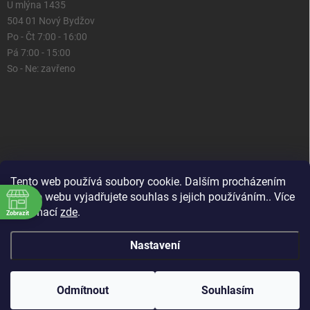
U mlýna 1435
504 01 Nový Bydžov
Po - Čt 7:00 - 16:00
Pá 7:00 - 15:00
So - Ne: zavřeno
Tento web používá soubory cookie. Dalším procházením
tohoto webu vyjadřujete souhlas s jejich používáním.. Více
informací
zde
.
Zobrazit
Nastavení
Copyright 2026
Domácí prostor
. Všechna práva vyhrazena.
Upravit
nastavení cookies
Odmítnout
Souhlasím
Vytvořil Shoptet