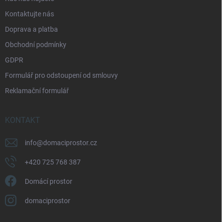
r
t
v
Kontaktujte nás
í
k
Doprava a platba
y
v
Obchodní podmínky
ý
p
GDPR
i
Formulář pro odstoupení od smlouvy
s
u
Reklamační formulář
KONTAKT
info
@
domaciprostor.cz
+420 725 768 387
Domácí prostor
domaciprostor