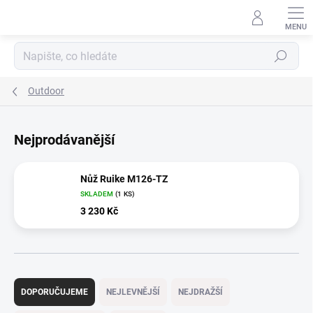
Přejít
na
obsah
Hledat
Outdoor
Nejprodávanější
Nůž Ruike M126-TZ
SKLADEM
(1 KS)
3 230 Kč
Ř
a
DOPORUČUJEME
NEJLEVNĚJŠÍ
NEJDRAŽŠÍ
z