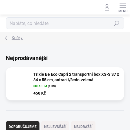
Přejít
na
obsah
Hledat
Kočky
Nejprodávanější
Trixie Be Eco Capri 2 transportní box XS-S 37 x
34 x 55 cm, antracit/šedo-zelená
SKLADEM
(1 KS)
450 Kč
Ř
a
DOPORUČUJEME
NEJLEVNĚJŠÍ
NEJDRAŽŠÍ