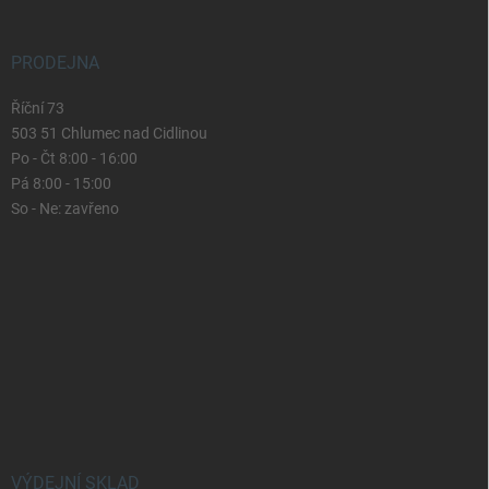
PRODEJNA
Říční 73
503 51 Chlumec nad Cidlinou
Po - Čt 8:00 - 16:00
Pá 8:00 - 15:00
So - Ne: zavřeno
VÝDEJNÍ SKLAD