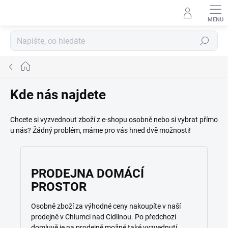
Přejít
na
obsah
Hledat
Domů
Kde nás najdete
Chcete si vyzvednout zboží z e-shopu osobně nebo si vybrat přímo
u nás? Žádný problém, máme pro vás hned dvě možnosti!
PRODEJNA DOMÁCÍ
PROSTOR
Osobně zboží za výhodné ceny nakoupíte v naší
prodejně v Chlumci nad Cidlinou. Po předchozí
domluvě je na prodejně možné také vyzvednutí