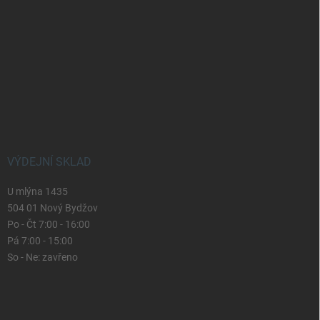
VÝDEJNÍ SKLAD
U mlýna 1435
504 01 Nový Bydžov
Po - Čt 7:00 - 16:00
Pá 7:00 - 15:00
So - Ne: zavřeno