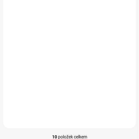
SKLADEM
(1 KS)
Kombinovaný sporák Mora K 8668 B1W6 bílý
8 990 Kč
Detail
10
položek celkem