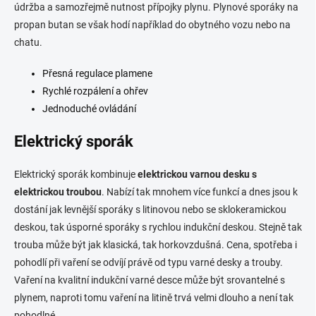
údržba a samozřejmě nutnost přípojky plynu. Plynové sporáky na
propan butan se však hodí například do obytného vozu nebo na
chatu.
Přesná regulace plamene
Rychlé rozpálení a ohřev
Jednoduché ovládání
Elektrický sporák
Elektrický sporák kombinuje
elektrickou varnou desku s
elektrickou troubou
. Nabízí tak mnohem více funkcí a dnes jsou k
dostání jak levnější sporáky s litinovou nebo se sklokeramickou
deskou, tak úsporné sporáky s rychlou indukční deskou. Stejně tak
trouba může být jak klasická, tak horkovzdušná. Cena, spotřeba i
pohodlí při vaření se odvíjí právě od typu varné desky a trouby.
Vaření na kvalitní indukční varné desce může být srovantelné s
plynem, naproti tomu vaření na litině trvá velmi dlouho a není tak
pohodlné.