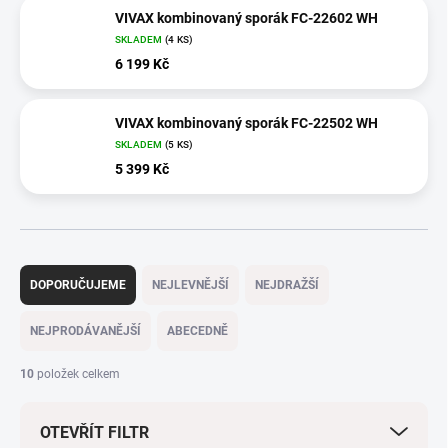
VIVAX kombinovaný sporák FC-22602 WH
SKLADEM
(4 KS)
6 199 Kč
VIVAX kombinovaný sporák FC-22502 WH
SKLADEM
(5 KS)
5 399 Kč
Ř
a
DOPORUČUJEME
NEJLEVNĚJŠÍ
NEJDRAŽŠÍ
z
e
NEJPRODÁVANĚJŠÍ
ABECEDNĚ
n
í
10
položek celkem
p
r
OTEVŘÍT FILTR
o