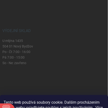
VÝDEJNÍ SKLAD
U mlýna 1435
504 01 Nový Bydžov
Po - Čt 7:00 - 16:00
Pá 7:00 - 15:00
So - Ne: zavřeno
Tento web používá soubory cookie. Dalším procházením
tohoto webu vyjadřujete souhlas s jejich používáním.. Více