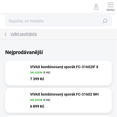
Přejít
na
obsah
Hledat
Velké spotřebiče
Nejprodávanější
VIVAX kombinovaný sporák FC-31602IF X
SKLADEM
(5 KS)
7 399 Kč
VIVAX kombinovaný sporák FC-31602 WH
SKLADEM
(4 KS)
6 899 Kč