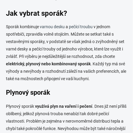
O
v
l
Jak vybrat sporák?
á
d
Sporák kombinuje
varnou desku
a
pečící troubu
v jednom
a
c
spotřebiči, zpravidla volně stojícím. Můžete se setkat také s
í
vestavěnými sporáky, v podstatě se však jedná o zvýhodněný set
p
varné desky a pečící trouby od jednoho výrobce, které lze využít i
r
v
zvlášť. Při výběru je nejdůležitější se rozhodnout, zda chcete
k
elektrický, plynový nebo kombinovaný sporák
. Každý typ má své
y
výhody a nevýhody a rozhodnutí záleží na vašich preferencích, ale
v
také na možnostech připojení ve vaší kuchyni.
ý
p
i
Plynový sporák
s
u
Plynový sporák
využívá plyn na vaření i pečení
. Dnes již není příliš
oblíbený, jelikož plynová trouba nenabízí tak dobré pečící
vlastnosti. Problém je zejména v nerovnoměrné distribuci tepla a
chybí také pokročilé funkce. Nevýhodou může být také náročnější