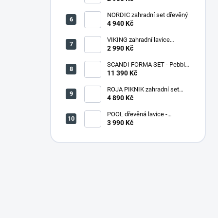
NORDIC zahradní set dřevěný
4 940 Kč
VIKING zahradní lavice
dřevěná PŘÍRODNÍ - 180 cm
2 990 Kč
SCANDI FORMA SET - Pebble
grey/Soft biege
11 390 Kč
ROJA PIKNIK zahradní set
dřevěný - 160 cm - lakovaný
4 890 Kč
POOL dřevěná lavice -
PŘÍRODNÍ
3 990 Kč