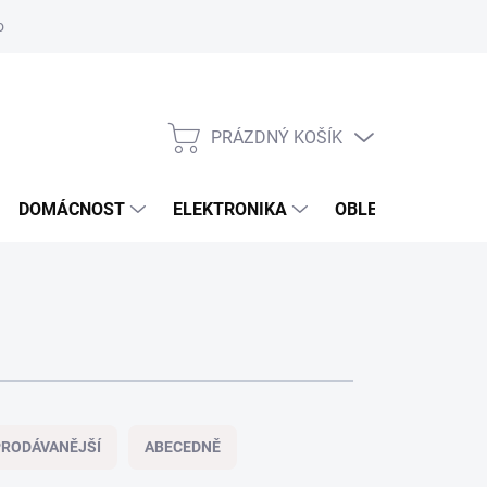
odstoupení od smlouvy
Reklamační formulář
PRÁZDNÝ KOŠÍK
NÁKUPNÍ
KOŠÍK
DOMÁCNOST
ELEKTRONIKA
OBLEČENÍ, OBUV 
RODÁVANĚJŠÍ
ABECEDNĚ