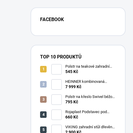
FACEBOOK
TOP 10 PRODUKTŮ
Polstr na teakové zahradní
křeslo vysoké - látka motiv
545 Kč
luční kvítí
HEINNER kombinovaná
chladnička HF-
7 999 Kč
HS205SWDE++ stříbrná
Polstr na křeslo Swivel béžový
melír
795 Kč
Rojaplast Podstavec pod
slunečník 22kg
660 Kč
VIKING zahradní stůl dřevěný
PŘÍRODNÍ - 150 cm
2 900 Kč