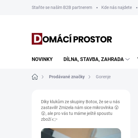
Přejít
Staňte se naším B2B partnerem
Kde nás najdete
na
obsah
NOVINKY
DÍLNA, STAVBA, ZAHRADA
Domů
Prodávané značky
Gorenje
P
o
Díky klukům ze skupiny Botox, že se u nás
s
zastavili! Zmizela nám sice mikrovlnka 😮
t
😮, ale pro vás tu máme ještě spoustu
r
zboží 👉
a
n