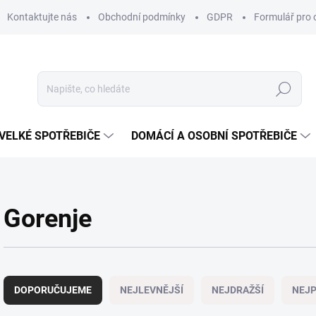
Kontaktujte nás
Obchodní podmínky
GDPR
Formulář pro 
Hledat
VELKÉ SPOTŘEBIČE
DOMÁCÍ A OSOBNÍ SPOTŘEBIČE
Gorenje
Ř
a
DOPORUČUJEME
NEJLEVNĚJŠÍ
NEJDRAŽŠÍ
NEJP
z
e