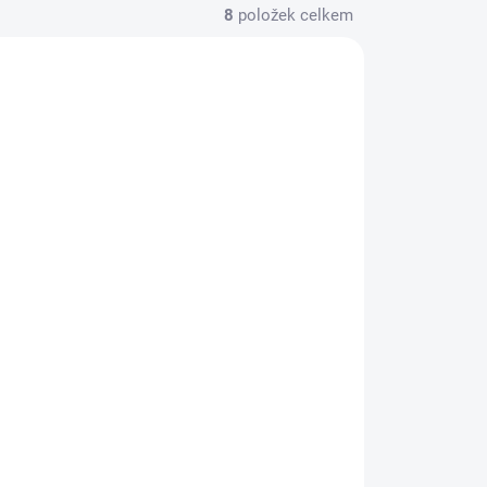
8
položek celkem
AKCE
45295
243076
POŠKOZENÝ OBAL
KOSMETICKÁ VADA
ADEM
SKLADEM
(1 KS)
(1 KS)
Kombinovaná lednice
41X
Gorenje
NRB620C61X4WFE
13 290 Kč
il
Detail