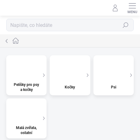
Přejít
na
obsah
Hledat
Domů
Pelíšky pro psy
Kočky
Psi
a kočky
Malá zvířata,
ostatní