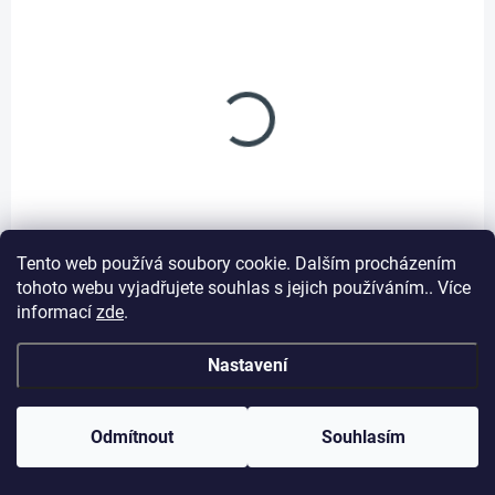
249 Kč
Do košíku
NOVÉ
36147_8321
Tento web používá soubory cookie. Dalším procházením
tohoto webu vyjadřujete souhlas s jejich používáním.. Více
informací
zde
.
Nastavení
Odmítnout
Souhlasím