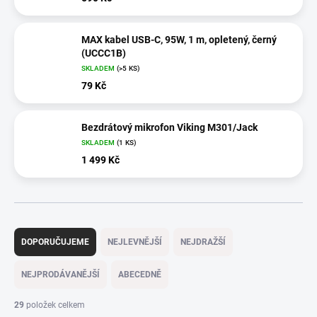
MAX kabel USB-C, 95W, 1 m, opletený, černý
(UCCC1B)
SKLADEM
(>5 KS)
79 Kč
Bezdrátový mikrofon Viking M301/Jack
SKLADEM
(1 KS)
1 499 Kč
Ř
a
DOPORUČUJEME
NEJLEVNĚJŠÍ
NEJDRAŽŠÍ
z
e
NEJPRODÁVANĚJŠÍ
ABECEDNĚ
n
í
29
položek celkem