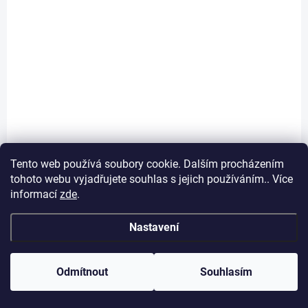
Tento web používá soubory cookie. Dalším procházením
tohoto webu vyjadřujete souhlas s jejich používáním.. Více
SKLADEM
(1 KS)
informací
zde
.
EPICO Keyboard Case iPad Pro 12,9" (2021)
Nastavení
1 280 Kč
Do košíku
Odmítnout
Souhlasím