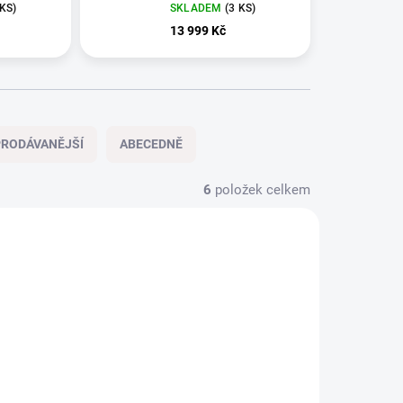
HMK90IVFC+++
 KS)
SKLADEM
(3 KS)
13 999 Kč
RODÁVANĚJŠÍ
ABECEDNĚ
6
položek celkem
NOVÉ
XXXX46
SDPPHEXXXX43