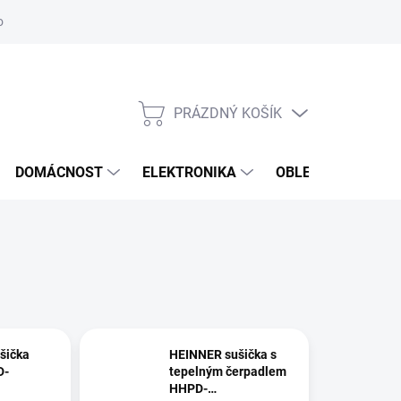
odstoupení od smlouvy
Reklamační formulář
PRÁZDNÝ KOŠÍK
NÁKUPNÍ
KOŠÍK
DOMÁCNOST
ELEKTRONIKA
OBLEČENÍ, OBUV 
šička
HEINNER sušička s
D-
tepelným čerpadlem
HHPD-