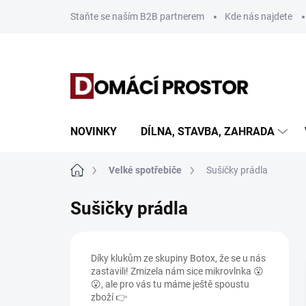
Přejít
Staňte se naším B2B partnerem
Kde nás najdete
na
obsah
NOVINKY
DÍLNA, STAVBA, ZAHRADA
Domů
Velké spotřebiče
Sušičky prádla
Sušičky prádla
P
o
Díky klukům ze skupiny Botox, že se u nás
s
zastavili! Zmizela nám sice mikrovlnka 😮
t
😮, ale pro vás tu máme ještě spoustu
r
zboží 👉