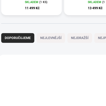
M8N13PBKE++
SKLADEM
(1 KS)
SKLADEM
(1
11 499 Kč
13 499 Kč
Ř
a
DOPORUČUJEME
NEJLEVNĚJŠÍ
NEJDRAŽŠÍ
NEJP
z
e
n
í
V
p
ý
NOVÉ
NOVÉ
SDPPHEXXXX45
SDPPHE
r
p
o
i
d
s
u
p
k
r
t
o
ů
d
u