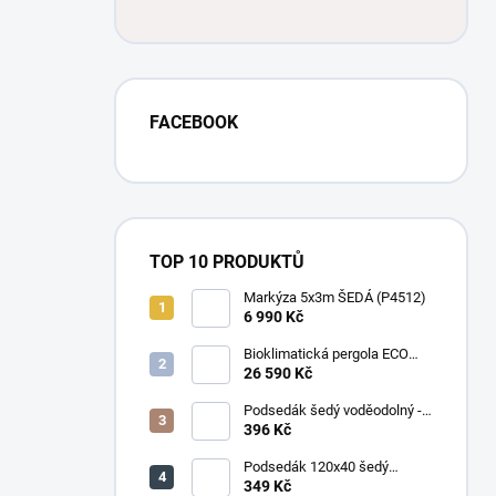
FACEBOOK
TOP 10 PRODUKTŮ
Markýza 5x3m ŠEDÁ (P4512)
6 990 Kč
Bioklimatická pergola ECO
4x3 m, ocel - volně stojící
26 590 Kč
Podsedák šedý voděodolný -
set 4ks
396 Kč
Podsedák 120x40 šedý
voděodolný
349 Kč