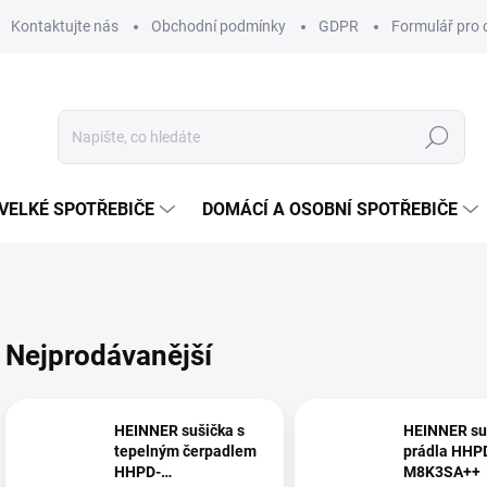
Kontaktujte nás
Obchodní podmínky
GDPR
Formulář pro 
Hledat
VELKÉ SPOTŘEBIČE
DOMÁCÍ A OSOBNÍ SPOTŘEBIČE
Nejprodávanější
HEINNER sušička s
HEINNER su
tepelným čerpadlem
prádla HHP
HHPD-
M8K3SA++