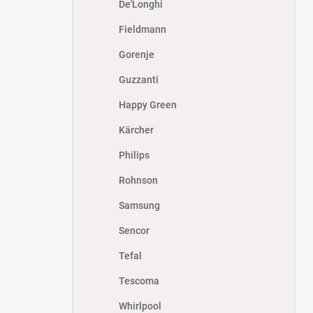
De'Longhi
Fieldmann
Gorenje
Guzzanti
Happy Green
Kärcher
Philips
Rohnson
Samsung
Sencor
Tefal
Tescoma
Whirlpool