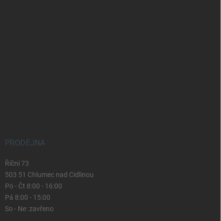
PRODEJNA
Říční 73
503 51 Chlumec nad Cidlinou
Po - Čt 8:00 - 16:00
Pá 8:00 - 15:00
So - Ne: zavřeno