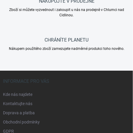
NAKUPUJTE V PRODEJNĚ
Zboží si můžete vyzvednout i zakoupit u nás na prodejně v Chlumci nad
Cidlinou.
CHRÁNÍTE PLANETU
Nákupem použitého zboží zamezujete nadměrné produkci toho nového.
Z
á
INFORMACE PRO VÁS
p
a
Kde nás najdete
t
Kontaktujte nás
í
Doprava a platba
Obchodní podmínky
GDPR