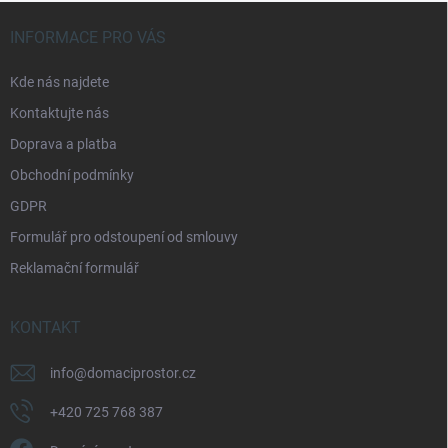
Z
a
á
c
INFORMACE PRO VÁS
p
í
p
a
Kde nás najdete
r
t
v
Kontaktujte nás
í
k
Doprava a platba
y
v
Obchodní podmínky
ý
p
GDPR
i
Formulář pro odstoupení od smlouvy
s
u
Reklamační formulář
KONTAKT
info
@
domaciprostor.cz
+420 725 768 387