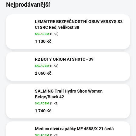
Nejprodávanější
LEMAITRE BEZPEČNOSTNÍ OBUV VERSYS S3
CI SRC Red, velikost 38
SKLADEM
(1 KS)
1 130 Kč
R2 BOTY ORION ATSH01C - 39
SKLADEM
(1 KS)
2 060 Kč
SALMING Trail Hydro Shoe Women
Beige/Black 42
SKLADEM
(1 KS)
1 740 Kč
Medico dívčí capáčky ME 4588/X 21 šedá
SKLADEM
(1 KS)