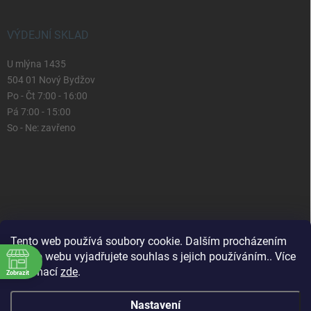
VÝDEJNÍ SKLAD
U mlýna 1435
504 01 Nový Bydžov
Po - Čt 7:00 - 16:00
Pá 7:00 - 15:00
So - Ne: zavřeno
Tento web používá soubory cookie. Dalším procházením
tohoto webu vyjadřujete souhlas s jejich používáním.. Více
informací
zde
.
Zobrazit
Nastavení