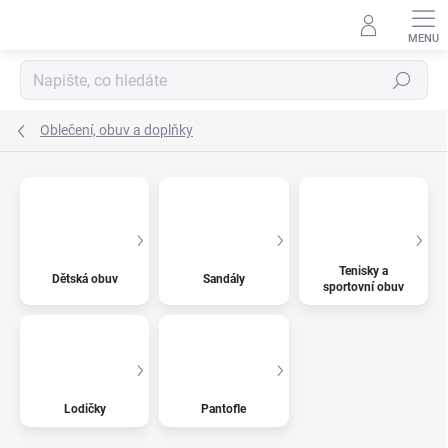
Přejít
na
obsah
Hledat
Oblečení, obuv a doplňky
Tenisky a
Dětská obuv
Sandály
sportovní obuv
Lodičky
Pantofle