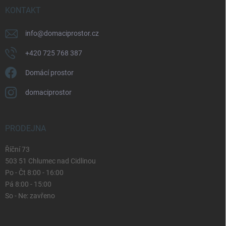
KONTAKT
info
@
domaciprostor.cz
+420 725 768 387
Domácí prostor
domaciprostor
PRODEJNA
Říční 73
503 51 Chlumec nad Cidlinou
Po - Čt 8:00 - 16:00
Pá 8:00 - 15:00
So - Ne: zavřeno