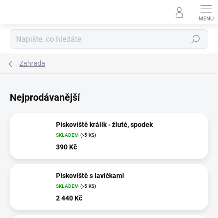
Přejít
na
obsah
Hledat
Zahrada
Nejprodávanější
Pískoviště králík - žluté, spodek
SKLADEM
(>5 KS)
390 Kč
Pískoviště s lavičkami
SKLADEM
(>5 KS)
2 440 Kč