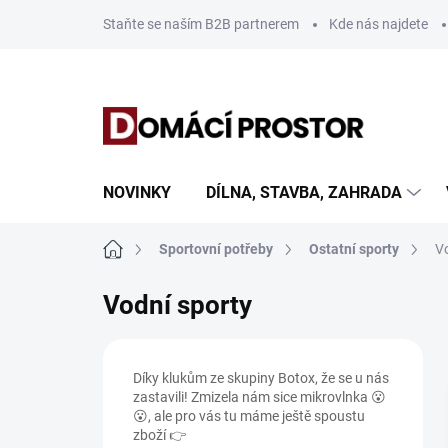
Přejít
Staňte se naším B2B partnerem
Kde nás najdete
na
obsah
NOVINKY
DÍLNA, STAVBA, ZAHRADA
Domů
Sportovní potřeby
Ostatní sporty
V
Vodní sporty
P
o
Díky klukům ze skupiny Botox, že se u nás
s
zastavili! Zmizela nám sice mikrovlnka 😮
t
😮, ale pro vás tu máme ještě spoustu
r
zboží 👉