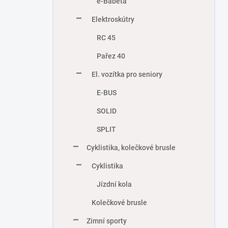
e-Babeta
Elektroskútry
RC 45
Pařez 40
El. vozítka pro seniory
E-BUS
SOLID
SPLIT
Cyklistika, kolečkové brusle
Cyklistika
Jízdní kola
Kolečkové brusle
Zimní sporty