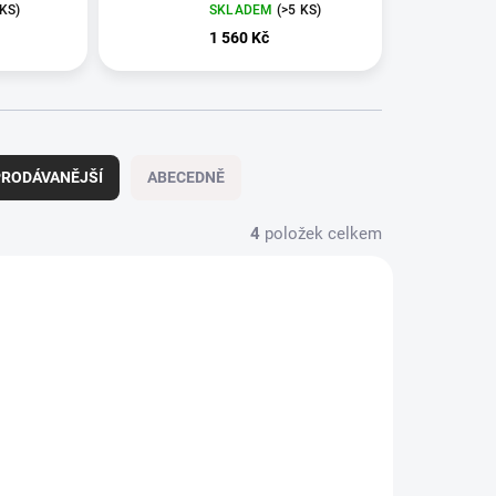
 KS)
SKLADEM
(>5 KS)
1 560 Kč
RODÁVANĚJŠÍ
ABECEDNĚ
4
položek celkem
AKCE
53386
52316
TIP
NOVÉ