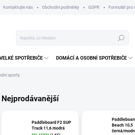
Kontaktujte nás
Obchodní podmínky
GDPR
Formulář pro 
Hledat
VELKÉ SPOTŘEBIČE
DOMÁCÍ A OSOBNÍ SPOTŘEBIČE
odní sporty
Nejprodávanější
Paddleboar
Paddleboard F2 SUP
Beach 10,5
Track 11,6 modrá
černá/modr
SKLADEM
(1 KS)