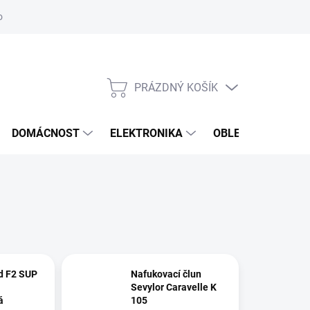
odstoupení od smlouvy
Reklamační formulář
PRÁZDNÝ KOŠÍK
NÁKUPNÍ
KOŠÍK
DOMÁCNOST
ELEKTRONIKA
OBLEČENÍ, OBUV 
d F2 SUP
Nafukovací člun
Sevylor Caravelle K
á
105