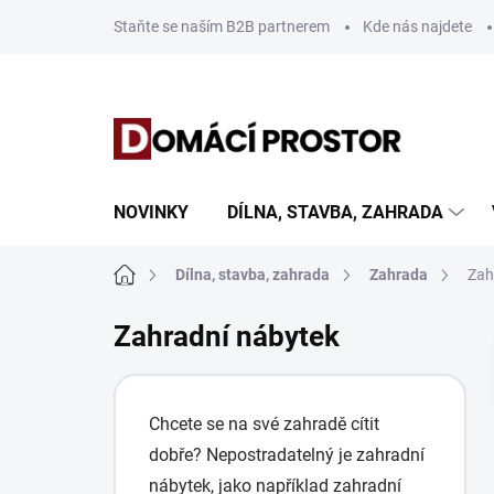
Přejít
Staňte se naším B2B partnerem
Kde nás najdete
na
obsah
NOVINKY
DÍLNA, STAVBA, ZAHRADA
Domů
Dílna, stavba, zahrada
Zahrada
Zah
Zahradní nábytek
Chcete se na své zahradě cítit
dobře? Nepostradatelný je zahradní
nábytek, jako například zahradní