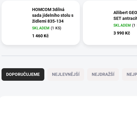
HOMCOM 3dílná
Allibert GE
sada jídelního stolu s
SET antraci
židlemi 835-134
SKLADEM
(1
SKLADEM
(1 KS)
3 990 Kč
1 460 Kč
Ř
a
DOPORUČUJEME
NEJLEVNĚJŠÍ
NEJDRAŽŠÍ
NEJP
z
e
n
í
V
p
ý
NOVINKA
NOVINKA
78238
r
p
VYSTAVENÝ KUS
AKCE
o
i
d
s
VYSTAVENÝ KUS
u
p
KOSMETICKÁ VADA