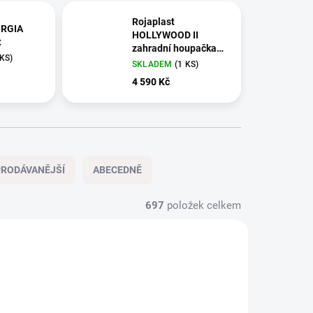
Rojaplast
ORGIA
HOLLYWOOD II
t
zahradní houpačka
 KS)
kovová - šedá
SKLADEM
(1 KS)
4 590 Kč
RODÁVANĚJŠÍ
ABECEDNĚ
697
položek celkem
NOVINKA
78208
DP_229
AKCE
ZDARMA
POŠKOZENÝ OBAL
NOVÉ