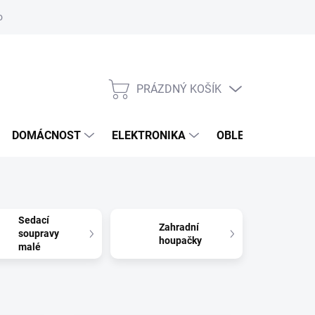
odstoupení od smlouvy
Reklamační formulář
PRÁZDNÝ KOŠÍK
NÁKUPNÍ
KOŠÍK
DOMÁCNOST
ELEKTRONIKA
OBLEČENÍ, OBUV 
Sedací
Zahradní
soupravy
houpačky
malé