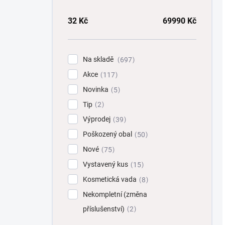
32
Kč
69990
Kč
Na skladě
697
Akce
117
Novinka
5
Tip
2
Výprodej
39
Poškozený obal
50
Nové
75
Vystavený kus
15
Kosmetická vada
8
Nekompletní (změna
příslušenství)
2