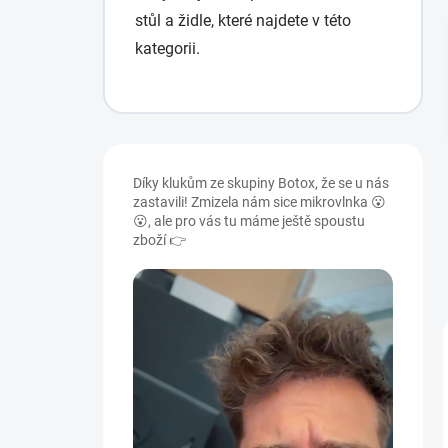
stůl a židle, které najdete v této
kategorii.
P
o
Díky klukům ze skupiny Botox, že se u nás
s
zastavili! Zmizela nám sice mikrovlnka 😮
t
😮, ale pro vás tu máme ještě spoustu
r
zboží 👉
a
n
n
í
p
a
n
e
l