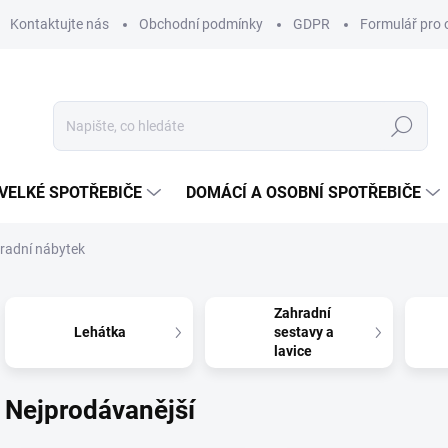
Kontaktujte nás
Obchodní podmínky
GDPR
Formulář pro 
Hledat
VELKÉ SPOTŘEBIČE
DOMÁCÍ A OSOBNÍ SPOTŘEBIČE
radní nábytek
Zahradní
Lehátka
sestavy a
lavice
Nejprodávanější