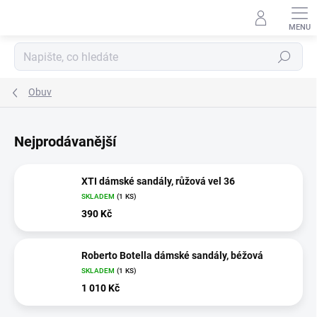
Přejít
na
obsah
Hledat
Obuv
Nejprodávanější
XTI dámské sandály, růžová vel 36
SKLADEM
(1 KS)
390 Kč
Roberto Botella dámské sandály, béžová
SKLADEM
(1 KS)
1 010 Kč