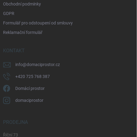
v
Obchodní podmínky
ý
p
GDPR
i
Formulář pro odstoupení od smlouvy
s
u
Reklamační formulář
KONTAKT
info
@
domaciprostor.cz
+420 725 768 387
Domácí prostor
domaciprostor
PRODEJNA
Říční 73