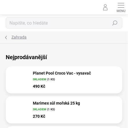
Přejít
na
obsah
Hledat
Zahrada
Nejprodávanější
Planet Pool Croco Vac - vysavač
SKLADEM
(1 KS)
490 Kč
Marimex sůl mořská 25 kg
SKLADEM
(1 KS)
270 Kč