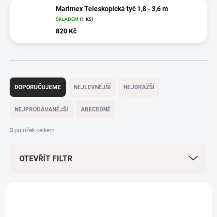
Marimex Teleskopická tyč 1,8 - 3,6 m
SKLADEM
(1 KS)
820 Kč
Ř
a
DOPORUČUJEME
NEJLEVNĚJŠÍ
NEJDRAŽŠÍ
z
e
NEJPRODÁVANĚJŠÍ
ABECEDNĚ
n
í
3
položek celkem
p
r
OTEVŘÍT FILTR
o
d
u
V
k
ý
NOVINKA
t
78204
p
ů