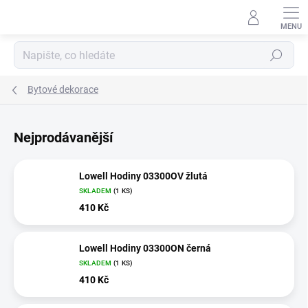
Přejít
na
obsah
Hledat
Bytové dekorace
Nejprodávanější
Lowell Hodiny 03300OV žlutá
SKLADEM
(1 KS)
410 Kč
Lowell Hodiny 03300ON černá
SKLADEM
(1 KS)
410 Kč