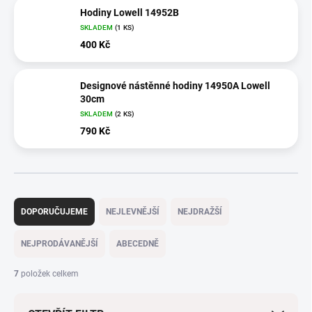
Hodiny Lowell 14952B
SKLADEM
(1 KS)
400 Kč
Designové nástěnné hodiny 14950A Lowell
30cm
SKLADEM
(2 KS)
790 Kč
Ř
a
DOPORUČUJEME
NEJLEVNĚJŠÍ
NEJDRAŽŠÍ
z
e
NEJPRODÁVANĚJŠÍ
ABECEDNĚ
n
í
7
položek celkem
p
r