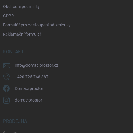
v
Obchodní podmínky
ý
p
GDPR
i
Formulář pro odstoupení od smlouvy
s
u
Reklamační formulář
KONTAKT
info
@
domaciprostor.cz
+420 725 768 387
Domácí prostor
domaciprostor
PRODEJNA