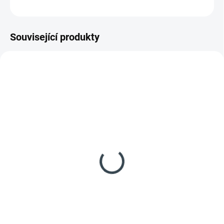
ZEPTAT SE
HLÍDAT
Související produkty
NOVÉ
NOVÉ
SDSMHEXXXX12
SDSMHEXXXX11
SKLADEM
SKLADEM
(1 KS)
(2 KS)
HEINNER mraznička
HEINNER mraznička
HFF-HM168XE++
HFF-HM168BKE++
9 999 Kč
9 499 Kč
Do košíku
Detail