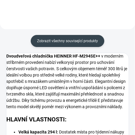
Zobrazit všechny související produkty
Dvoudveřová chladnička HEINNER HF-M294SE++
v moderním
stříbrném provedení nabízí velkorysý prostor pro uchování
čerstvosti vašich potravin. S celkovým objemem téměř 300 litrů je
ideální volbou pro středně velké rodiny, které hledají spolehlivý
spotřebič s mrazákem umístěným v horní části. Elegantní design
doplňuje úsporné LED osvětlení a vnitřní uspořádání s policemi z
tvrzeného skla, které zajišťují maximální přehlednost a snadnou
údržbu. Díky tichému provozu a energetické třídě E představuje
tento model skvělý poměr mezi výkonem a provozními náklady.
HLAVNÍ VLASTNOSTI:
Velká kapacita 294 l:
Dostatek místa pro týdenní nákupy