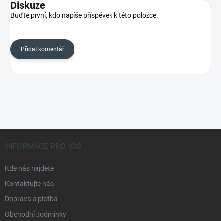
Diskuze
Buďte první, kdo napíše příspěvek k této položce.
Přidat komentář
Z
á
INFORMACE PRO VÁS
p
a
Kde nás najdete
t
Kontaktujte nás
í
Doprava a platba
Obchodní podmínky