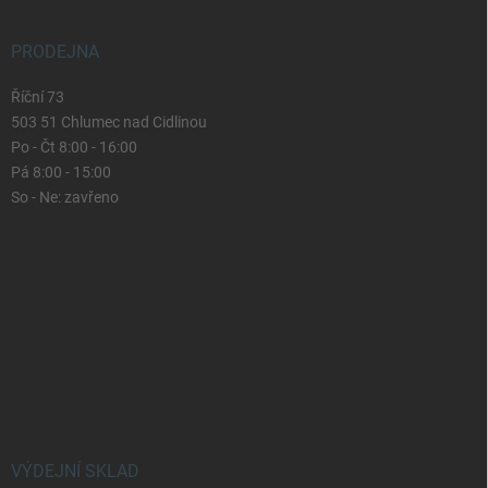
PRODEJNA
Říční 73
503 51 Chlumec nad Cidlinou
Po - Čt 8:00 - 16:00
Pá 8:00 - 15:00
So - Ne: zavřeno
VÝDEJNÍ SKLAD