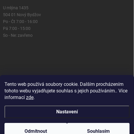
U mlýna 1435
504 01 Nový Bydžov
Po - Čt 7:00 - 16:00
Pá 7:00 - 15:00
So - Ne: zavřeno
Tento web používá soubory cookie. Dalším procházením
tohoto webu vyjadřujete souhlas s jejich používáním.. Více
informací
zde
.
Nastavení
Copyright 2026
Domácí prostor
. Všechna práva vyhrazena.
Upravit
nastavení cookies
Odmítnout
Souhlasím