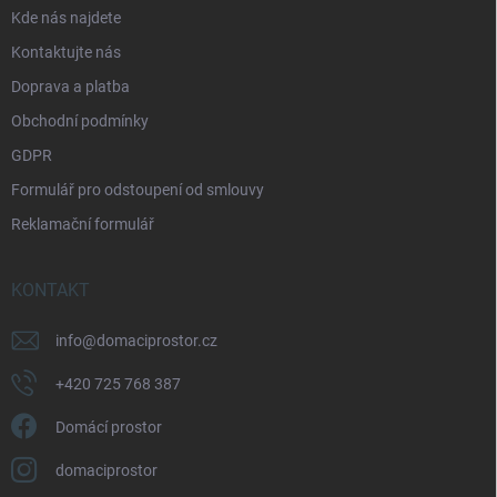
p
a
Kde nás najdete
r
t
v
Kontaktujte nás
í
k
Doprava a platba
y
v
Obchodní podmínky
ý
p
GDPR
i
Formulář pro odstoupení od smlouvy
s
u
Reklamační formulář
KONTAKT
info
@
domaciprostor.cz
+420 725 768 387
Domácí prostor
domaciprostor