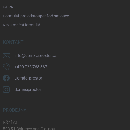
ý
p
GDPR
i
Formulář pro odstoupení od smlouvy
s
u
Reklamační formulář
KONTAKT
info
@
domaciprostor.cz
+420 725 768 387
Domácí prostor
domaciprostor
PRODEJNA
Říční 73
503 51 Chlumec nad Cidlinou