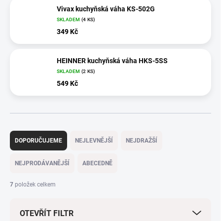
Vivax kuchyňská váha KS-502G
SKLADEM
(4 KS)
349 Kč
HEINNER kuchyňská váha HKS-5SS
SKLADEM
(2 KS)
549 Kč
Ř
a
DOPORUČUJEME
NEJLEVNĚJŠÍ
NEJDRAŽŠÍ
z
e
NEJPRODÁVANĚJŠÍ
ABECEDNĚ
n
í
7
položek celkem
p
r
OTEVŘÍT FILTR
o