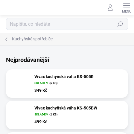
Přejít
na
obsah
Hledat
Kuchyňské spotřebiče
Nejprodávanější
Vivax kuchyňská váha KS-505R
SKLADEM
(5 KS)
349 Kč
Vivax kuchyňská váha KS-505BW
SKLADEM
(2 KS)
499 Kč