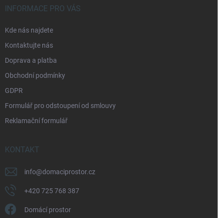
á
c
INFORMACE PRO VÁS
p
í
p
a
Kde nás najdete
r
t
v
Kontaktujte nás
í
k
Doprava a platba
y
v
Obchodní podmínky
ý
p
GDPR
i
Formulář pro odstoupení od smlouvy
s
u
Reklamační formulář
KONTAKT
info
@
domaciprostor.cz
+420 725 768 387
Domácí prostor