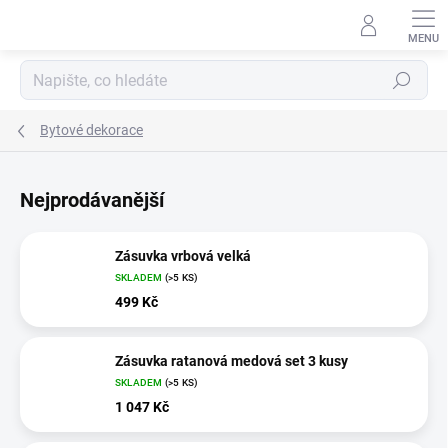
Přejít
na
obsah
Hledat
Bytové dekorace
Nejprodávanější
Zásuvka vrbová velká
SKLADEM
(>5 KS)
499 Kč
Zásuvka ratanová medová set 3 kusy
SKLADEM
(>5 KS)
1 047 Kč