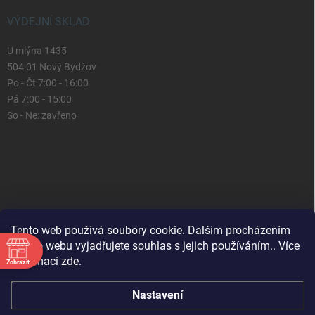
VÝDEJNÍ SKLAD
U mlýna 1435
504 01 Nový Bydžov
Po - Čt 7:00 - 16:00
Pá 7:00 - 15:00
So - Ne: zavřeno
Tento web používá soubory cookie. Dalším procházením
tohoto webu vyjadřujete souhlas s jejich používáním.. Více
informací
zde
.
Zobrazit
Nastavení