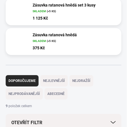
Zásuvka ratanová hnědá set 3 kusy
SKLADEM
(>5 KS)
1 125 Kč
Zásuvka ratanová hnědá
SKLADEM
(>5 KS)
375 Kč
Ř
a
DOPORUČUJEME
NEJLEVNĚJŠÍ
NEJDRAŽŠÍ
z
e
NEJPRODÁVANĚJŠÍ
ABECEDNĚ
n
í
9
položek celkem
p
r
OTEVŘÍT FILTR
o