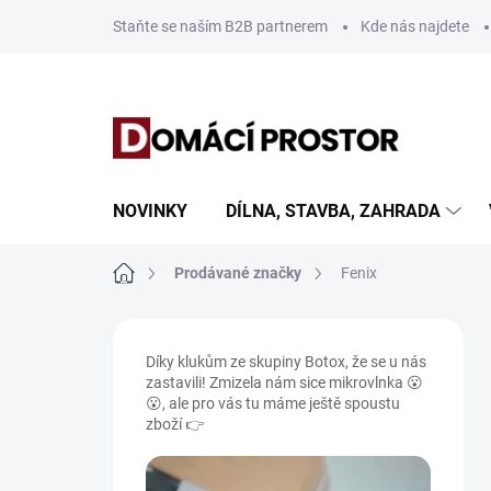
Přejít
Staňte se naším B2B partnerem
Kde nás najdete
na
obsah
NOVINKY
DÍLNA, STAVBA, ZAHRADA
Domů
Prodávané značky
Fenix
P
o
Díky klukům ze skupiny Botox, že se u nás
s
zastavili! Zmizela nám sice mikrovlnka 😮
t
😮, ale pro vás tu máme ještě spoustu
r
zboží 👉
a
n