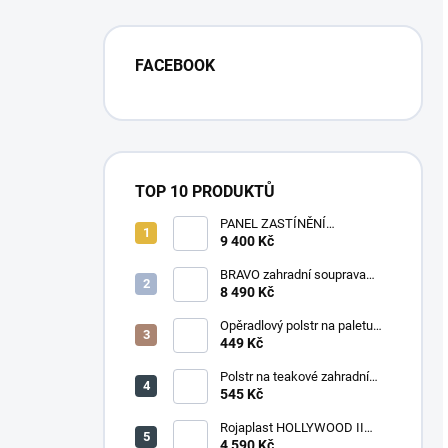
FACEBOOK
TOP 10 PRODUKTŮ
PANEL ZASTÍNĚNÍ
ANTRACIT, SKLÁPĚCÍ
9 400 Kč
LAMELY, HORIZONTÁLNÍ 1 m
pro bioklimatickou pergolu
BRAVO zahradní souprava
dřevěná - 160 cm
8 490 Kč
Opěradlový polstr na paletu
120x50 tmavě šedý melír
449 Kč
Polstr na teakové zahradní
křeslo vysoké - látka
545 Kč
levandule
Rojaplast HOLLYWOOD II
zahradní houpačka kovová -
4 590 Kč