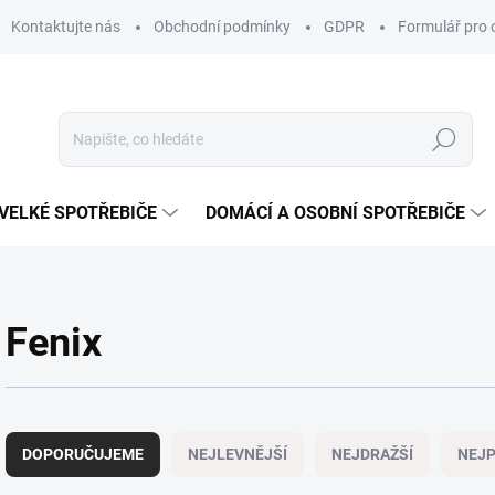
Kontaktujte nás
Obchodní podmínky
GDPR
Formulář pro 
Hledat
VELKÉ SPOTŘEBIČE
DOMÁCÍ A OSOBNÍ SPOTŘEBIČE
Fenix
Ř
a
DOPORUČUJEME
NEJLEVNĚJŠÍ
NEJDRAŽŠÍ
NEJP
z
e