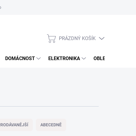
odstoupení od smlouvy
Reklamační formulář
PRÁZDNÝ KOŠÍK
NÁKUPNÍ
KOŠÍK
DOMÁCNOST
ELEKTRONIKA
OBLEČENÍ, OBUV 
RODÁVANĚJŠÍ
ABECEDNĚ