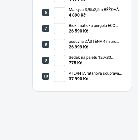
šedá
Markýza 3,95x2,5m BÉŽOVÁ
(P4510)
4 890 Kč
Bioklimatická pergola ECO
4x3 m, ocel - volně stojící
26 590 Kč
posuvná ZÁSTĚNA 4 m pro
bioklimatickou pergolu -
26 999 Kč
šedočerná
Sedák na paletu 120x80
tmavě šedý melír
775 Kč
ATLANTA ratanová souprava
HNĚDÁ
37 990 Kč