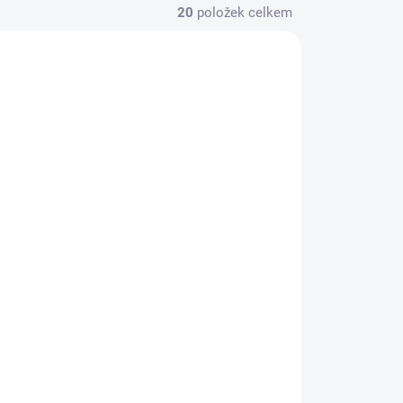
20
položek celkem
AKCE
70777
70771
NOVÉ
ADEM
SKLADEM
>5 KS)
(1 KS)
FENIX 21700 4000
MAH (LI-ION)
610 Kč
Do košíku