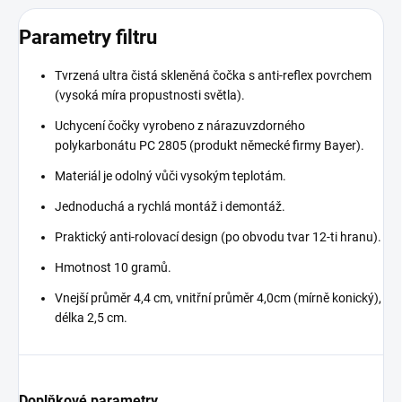
Parametry filtru
Tvrzená ultra čistá skleněná čočka s anti-reflex povrchem
(vysoká míra propustnosti světla).
Uchycení čočky vyrobeno z nárazuvzdorného
polykarbonátu PC 2805 (produkt německé firmy Bayer).
Materiál je odolný vůči vysokým teplotám.
Jednoduchá a rychlá montáž i demontáž.
Praktický anti-rolovací design (po obvodu tvar 12-ti hranu).
Hmotnost 10 gramů.
Vnejší průměr 4,4 cm, vnitřní průměr 4,0cm (mírně konický),
délka 2,5 cm.
Doplňkové parametry