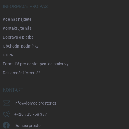
á
INFORMACE PRO VÁS
p
a
Kde nás najdete
t
Kontaktujte nás
í
Doprava a platba
Obchodní podmínky
GDPR
Formulář pro odstoupení od smlouvy
Reklamační formulář
KONTAKT
info
@
domaciprostor.cz
+420 725 768 387
Domácí prostor