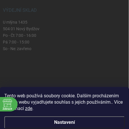
VÝDEJNÍ SKLAD
U mlýna 1435
504 01 Nový Bydžov
Po - Čt 7:00 - 16:00
Pá 7:00 - 15:00
So - Ne: zavřeno
Tento web používá soubory cookie. Dalším procházením
tohoto webu vyjadřujete souhlas s jejich používáním.. Více
informací
zde
.
Zobrazit
Nastavení