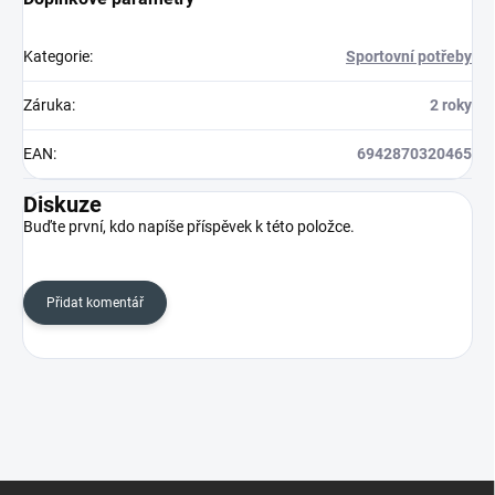
Kategorie
:
Sportovní potřeby
Záruka
:
2 roky
EAN
:
6942870320465
Diskuze
Buďte první, kdo napíše příspěvek k této položce.
Přidat komentář
Z