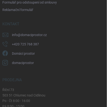
Formulář pro odstoupení od smlouvy
s
u
Reklamační formulář
KONTAKT
info
@
domaciprostor.cz
+420 725 768 387
Domácí prostor
domaciprostor
PRODEJNA
Říční 73
503 51 Chlumec nad Cidlinou
Po - Čt 8:00 - 16:00
Pá 8:00 - 15:00