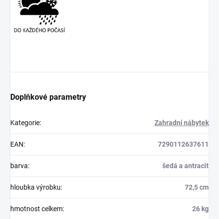
Doplňkové parametry
Kategorie
:
Zahradní nábytek
EAN
:
7290112637611
barva
:
šedá a antracit
hloubka výrobku
:
72,5 cm
hmotnost celkem
:
26 kg