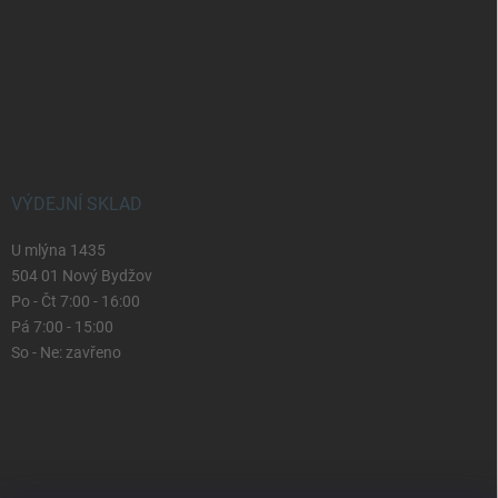
VÝDEJNÍ SKLAD
U mlýna 1435
504 01 Nový Bydžov
Po - Čt 7:00 - 16:00
Pá 7:00 - 15:00
So - Ne: zavřeno