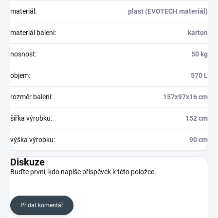
materiál
:
plast (EVOTECH materiál)
materiál balení
:
karton
nosnost
:
50 kg
objem
:
570 L
rozměr balení
:
157x97x16 cm
šířka výrobku
:
152 cm
výška výrobku
:
90 cm
Diskuze
Buďte první, kdo napíše příspěvek k této položce.
Přidat komentář