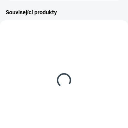
Související produkty
NOVINKA
78208
RP_43
AKCE
VYSTAVENÝ KUS
KOSMETICKÁ VADA
SKLADEM
SKLADEM
(1 KS)
(>5 KS)
Allibert GEORGIA SET
DĚTSKÝ set PIKNIK -
antracit
barevný
3 990 Kč
1 200 Kč
Detail
Detail