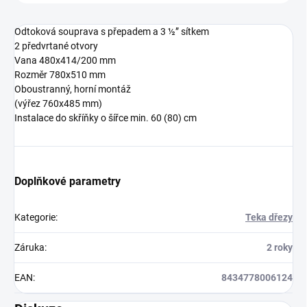
Odtoková souprava s přepadem a 3 ½” sítkem
2 předvrtané otvory
Vana 480x414/200 mm
Rozměr 780x510 mm
Oboustranný, horní montáž
(výřez 760x485 mm)
Instalace do skříňky o šířce min. 60 (80) cm
Doplňkové parametry
Kategorie
:
Teka dřezy
Záruka
:
2 roky
EAN
:
8434778006124