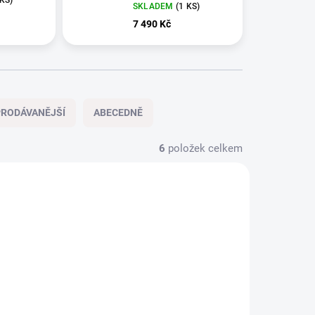
160x200
SKLADEM
(1 KS)
7 490 Kč
RODÁVANĚJŠÍ
ABECEDNĚ
6
položek celkem
VYSTAVENÝ KUS
50166
50163
KOSMETICKÁ VADA