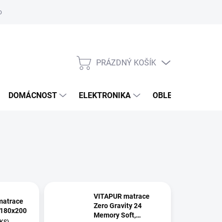
odstoupení od smlouvy
Reklamační formulář
PRÁZDNÝ KOŠÍK
NÁKUPNÍ
KOŠÍK
DOMÁCNOST
ELEKTRONIKA
OBLEČENÍ, OBUV 
VITAPUR matrace
matrace
Zero Gravity 24
 180x200
Memory Soft,
 KS)