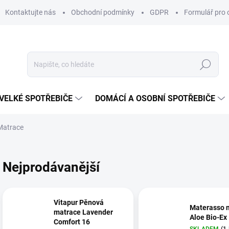
Kontaktujte nás
Obchodní podmínky
GDPR
Formulář pro 
Hledat
VELKÉ SPOTŘEBIČE
DOMÁCÍ A OSOBNÍ SPOTŘEBIČE
Matrace
Nejprodávanější
Vitapur Pěnová
Materasso 
matrace Lavender
Aloe Bio-Ex
Comfort 16
SKLADEM
(1