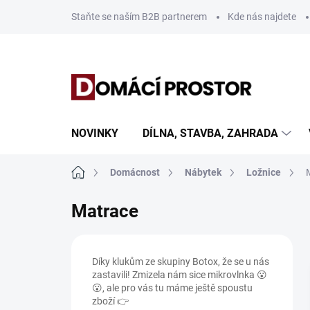
Přejít
Staňte se naším B2B partnerem
Kde nás najdete
na
obsah
NOVINKY
DÍLNA, STAVBA, ZAHRADA
Domů
Domácnost
Nábytek
Ložnice
Matrace
P
o
Díky klukům ze skupiny Botox, že se u nás
s
zastavili! Zmizela nám sice mikrovlnka 😮
t
😮, ale pro vás tu máme ještě spoustu
r
zboží 👉