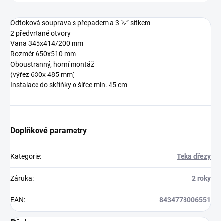
Odtoková souprava s přepadem a 3 ½” sítkem
2 předvrtané otvory
Vana 345x414/200 mm
Rozměr 650x510 mm
Oboustranný, horní montáž
(výřez 630x 485 mm)
Instalace do skříňky o šířce min. 45 cm
Doplňkové parametry
Kategorie
:
Teka dřezy
Záruka
:
2 roky
EAN
:
8434778006551