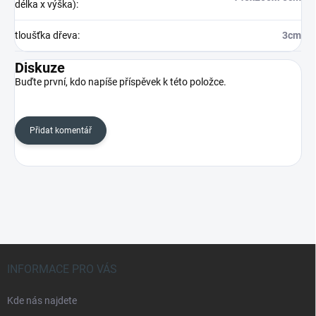
délka x výška)
:
tloušťka dřeva
:
3cm
Diskuze
Buďte první, kdo napíše příspěvek k této položce.
Přidat komentář
Z
á
INFORMACE PRO VÁS
p
a
Kde nás najdete
t