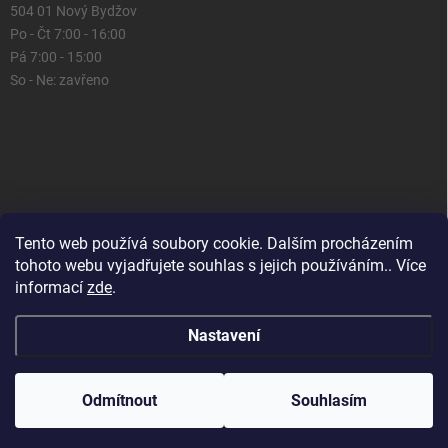
504 01 Nový Bydžov
Po - Čt 7:00 - 16:00
Pá 7:00 - 15:00
So - Ne: zavřeno
Tento web používá soubory cookie. Dalším procházením
tohoto webu vyjadřujete souhlas s jejich používáním.. Více
informací
zde
.
Nastavení
Copyright 2026
Domácí prostor
. Všechna práva vyhrazena.
Upravit
nastavení cookies
Odmítnout
Souhlasím
Vytvořil Shoptet