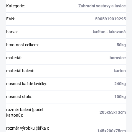
Kategorie
:
Zahradní sestavy a lavice
EAN
:
5905919019295
barva
:
kaštan - lakovaná
hmotnost celkem
:
50kg
materiál
:
borovice
materiál balení
:
karton
nosnost každé lavičky
:
240kg
nosnost stolu
:
100kg
rozměr balení (počet
205x65x13cm
kartonů)
:
rozměr výrobku (šířka x
145x200x75cm