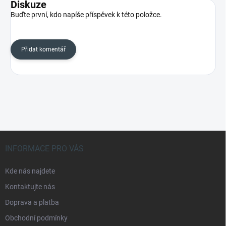
Diskuze
Buďte první, kdo napíše příspěvek k této položce.
Přidat komentář
Z
á
INFORMACE PRO VÁS
p
a
Kde nás najdete
t
Kontaktujte nás
í
Doprava a platba
Obchodní podmínky