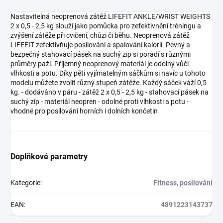
Nastavitelná neoprenová zátěž LIFEFIT ANKLE/WRIST WEIGHTS
2 x 0,5 - 2,5 kg slouží jako pomůcka pro zefektivnění tréningu a
zvýšení zátěže při cvičení, chůzi či běhu. Neoprenová zátěž
LIFEFIT zefektivňuje posilování a spalování kalorií. Pevný a
bezpečný stahovací pásek na suchý zip si poradí s různými
průměry paží. Příjemný neoprenový materiál je odolný vůči
vlhkosti a potu. Díky pěti vyjímatelným sáčkům si navíc u tohoto
modelu můžete zvolit různý stupeň zátěže. Každý sáček váží 0,5
kg. - dodáváno v páru - zátěž 2 x 0,5 - 2,5 kg - stahovací pásek na
suchý zip - materiál neopren - odolné proti vlhkosti a potu -
vhodné pro posilování horních i dolních končetin
Doplňkové parametry
Kategorie
:
Fitness, posilování
EAN
:
4891223143737