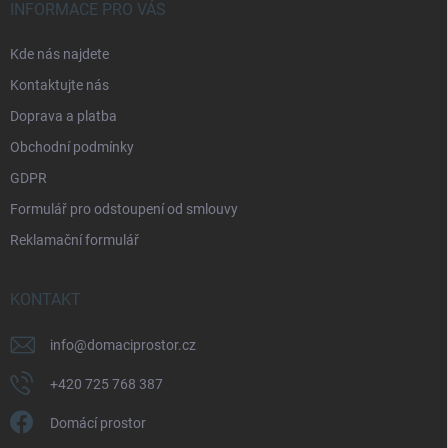
á
INFORMACE PRO VÁS
p
a
Kde nás najdete
t
Kontaktujte nás
í
Doprava a platba
Obchodní podmínky
GDPR
Formulář pro odstoupení od smlouvy
Reklamační formulář
KONTAKT
info
@
domaciprostor.cz
+420 725 768 387
Domácí prostor