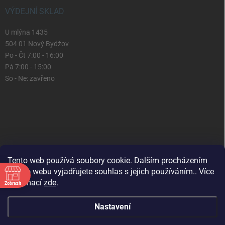
VÝDEJNÍ SKLAD
U mlýna 1435
504 01 Nový Bydžov
Po - Čt 7:00 - 16:00
Pá 7:00 - 15:00
So - Ne: zavřeno
Tento web používá soubory cookie. Dalším procházením
tohoto webu vyjadřujete souhlas s jejich používáním.. Více
informací
zde
.
Zobrazit
Nastavení