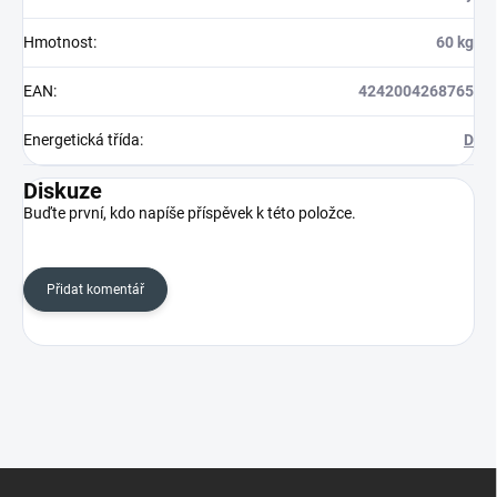
Hmotnost
:
60 kg
EAN
:
4242004268765
Energetická třída
:
D
Diskuze
Buďte první, kdo napíše příspěvek k této položce.
Přidat komentář
Z