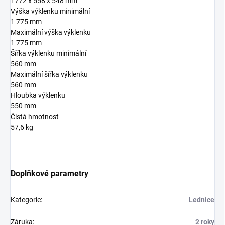
1772 x 558 x 548 mm
Výška výklenku minimální
1 775 mm
Maximální výška výklenku
1 775 mm
Šířka výklenku minimální
560 mm
Maximální šířka výklenku
560 mm
Hloubka výklenku
550 mm
Čistá hmotnost
57,6 kg
Doplňkové parametry
Kategorie
:
Lednice
Záruka
:
2 roky