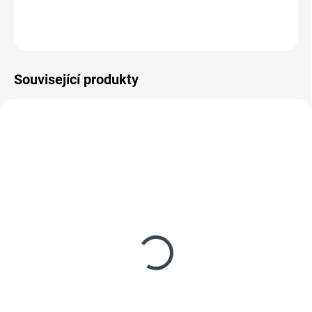
kus
vada
ZEPTAT SE
HLÍDAT
Související produkty
AKCE
AKCE
223075
SDSMHEXXXX13
POŠKOZENÝ OBAL
NOVÉ
SKLADEM
SKLADEM
(3 KS)
(2 KS)
Philco PTF 953 FBU
HEINNER mraznička
vestavný šuplíkový
HCF-M293INVCE++
mrazák
7 990 Kč
7 990 Kč
Do košíku