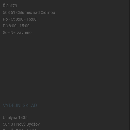
Říční 73
503 51 Chlumec nad Cidlinou
Po - Čt 8:00 - 16:00
Pá 8:00 - 15:00
So - Ne: zavřeno
VÝDEJNÍ SKLAD
U mlýna 1435
504 01 Nový Bydžov