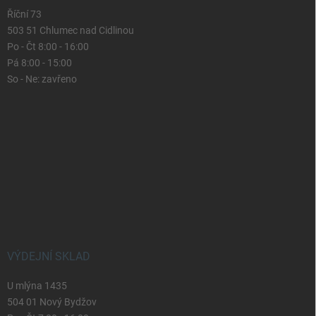
Říční 73
503 51 Chlumec nad Cidlinou
Po - Čt 8:00 - 16:00
Pá 8:00 - 15:00
So - Ne: zavřeno
VÝDEJNÍ SKLAD
U mlýna 1435
504 01 Nový Bydžov