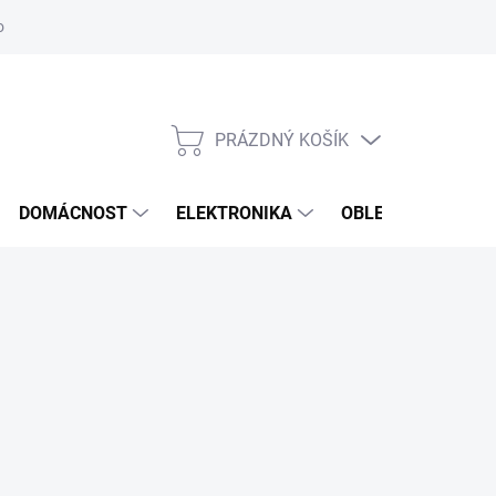
odstoupení od smlouvy
Reklamační formulář
PRÁZDNÝ KOŠÍK
NÁKUPNÍ
KOŠÍK
DOMÁCNOST
ELEKTRONIKA
OBLEČENÍ, OBUV 