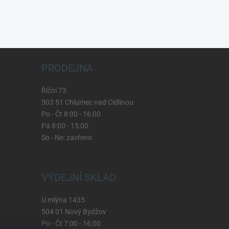
PRODEJNA
Říční 73
503 51 Chlumec nad Cidlinou
Po - Čt 8:00 - 16:00
Pá 8:00 - 15:00
So - Ne: zavřeno
VÝDEJNÍ SKLAD
U mlýna 1435
504 01 Nový Bydžov
Po - Čt 7:00 - 16:00