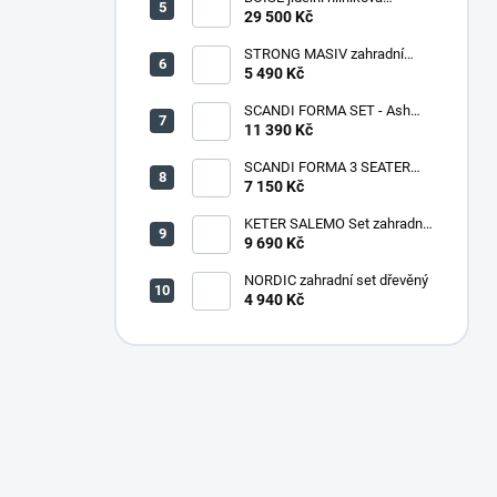
souprava CAPPUCCINO
29 500 Kč
STRONG MASIV zahradní
lavice dřevěná - 180 cm
5 490 Kč
SCANDI FORMA SET - Ash
grey/Storm grey
11 390 Kč
SCANDI FORMA 3 SEATER
SOFA - Ash grey/Storm grey
7 150 Kč
KETER SALEMO Set zahradní,
grafit/šedá 17206003
9 690 Kč
NORDIC zahradní set dřevěný
4 940 Kč