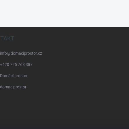
TAKT
info
@
domaciprostor.cz
+420 725 768 387
Domácí prostor
domaciprostor