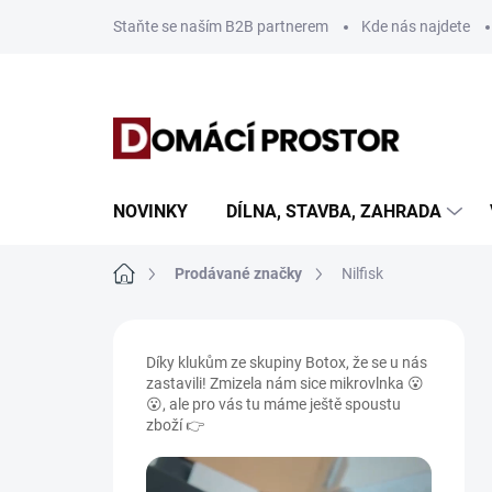
Přejít
Staňte se naším B2B partnerem
Kde nás najdete
na
obsah
NOVINKY
DÍLNA, STAVBA, ZAHRADA
Domů
Prodávané značky
Nilfisk
P
o
Díky klukům ze skupiny Botox, že se u nás
s
zastavili! Zmizela nám sice mikrovlnka 😮
t
😮, ale pro vás tu máme ještě spoustu
r
zboží 👉
a
n