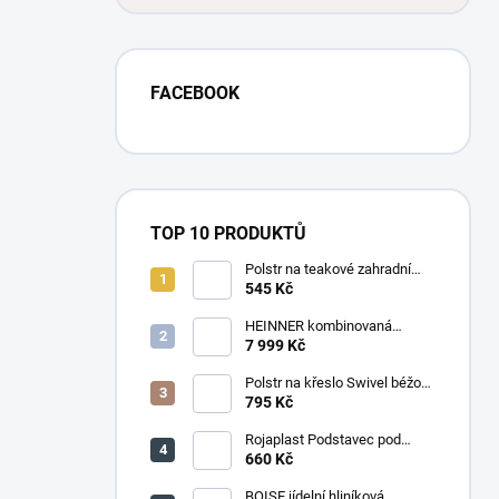
FACEBOOK
TOP 10 PRODUKTŮ
Polstr na teakové zahradní
křeslo vysoké - látka motiv
545 Kč
luční kvítí
HEINNER kombinovaná
chladnička HF-
7 999 Kč
HS205SWDE++ stříbrná
Polstr na křeslo Swivel béžový
melír
795 Kč
Rojaplast Podstavec pod
slunečník 22kg
660 Kč
BOISE jídelní hliníková