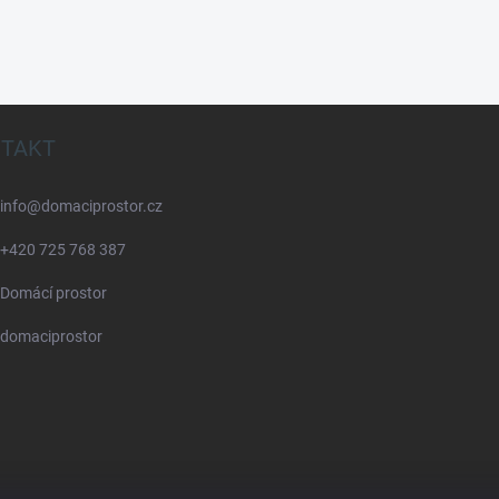
TAKT
info
@
domaciprostor.cz
+420 725 768 387
Domácí prostor
domaciprostor