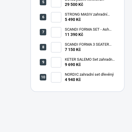
souprava CAPPUCCINO
29 500 Kč
STRONG MASIV zahradní
lavice dřevěná - 180 cm
5 490 Kč
SCANDI FORMA SET - Ash
grey/Storm grey
11 390 Kč
SCANDI FORMA 3 SEATER
SOFA - Ash grey/Storm grey
7 150 Kč
KETER SALEMO Set zahradní,
grafit/šedá 17206003
9 690 Kč
NORDIC zahradní set dřevěný
4 940 Kč