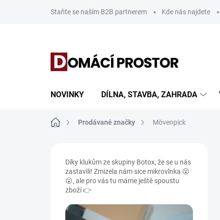
Přejít
Staňte se naším B2B partnerem
Kde nás najdete
na
obsah
NOVINKY
DÍLNA, STAVBA, ZAHRADA
Domů
Prodávané značky
Mövenpick
P
o
Díky klukům ze skupiny Botox, že se u nás
s
zastavili! Zmizela nám sice mikrovlnka 😮
t
😮, ale pro vás tu máme ještě spoustu
r
zboží 👉
a
n