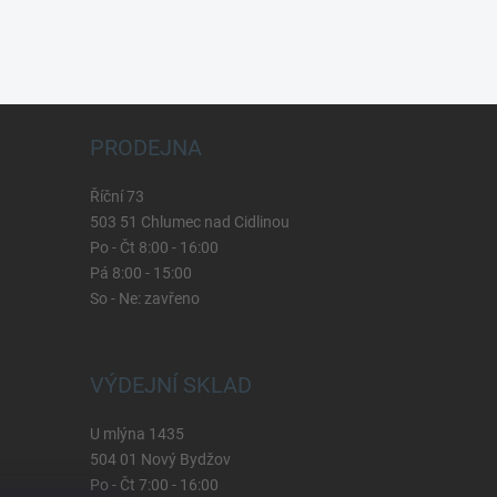
PRODEJNA
Říční 73
503 51 Chlumec nad Cidlinou
Po - Čt 8:00 - 16:00
Pá 8:00 - 15:00
So - Ne: zavřeno
VÝDEJNÍ SKLAD
U mlýna 1435
504 01 Nový Bydžov
Po - Čt 7:00 - 16:00