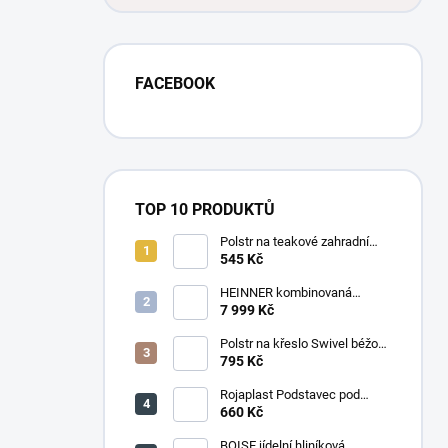
FACEBOOK
TOP 10 PRODUKTŮ
Polstr na teakové zahradní
křeslo vysoké - látka motiv
545 Kč
luční kvítí
HEINNER kombinovaná
chladnička HF-
7 999 Kč
HS205SWDE++ stříbrná
Polstr na křeslo Swivel béžový
melír
795 Kč
Rojaplast Podstavec pod
slunečník 22kg
660 Kč
BOISE jídelní hliníková