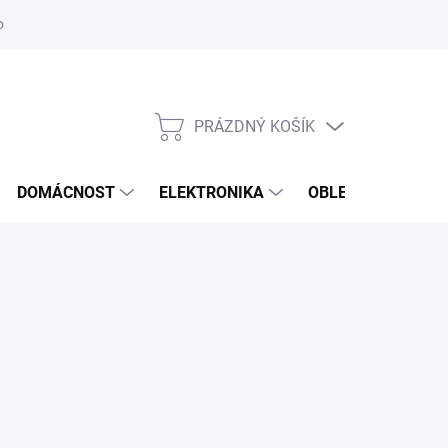
odstoupení od smlouvy
Reklamační formulář
PRÁZDNÝ KOŠÍK
NÁKUPNÍ
KOŠÍK
DOMÁCNOST
ELEKTRONIKA
OBLEČENÍ, OBUV 