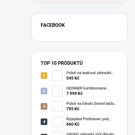
FACEBOOK
TOP 10 PRODUKTŮ
Polstr na teakové zahradní
křeslo vysoké - látka motiv
545 Kč
luční kvítí
HEINNER kombinovaná
chladnička HF-
7 999 Kč
HS205SWDE++ stříbrná
Polstr na křeslo Swivel béžový
melír
795 Kč
Rojaplast Podstavec pod
slunečník 22kg
660 Kč
VIKING zahradní stůl dřevěný