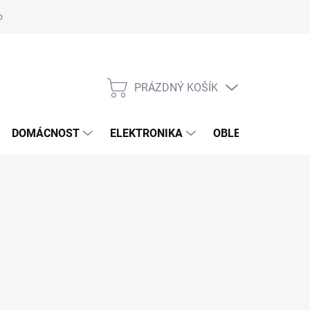
odstoupení od smlouvy
Reklamační formulář
PRÁZDNÝ KOŠÍK
NÁKUPNÍ
KOŠÍK
DOMÁCNOST
ELEKTRONIKA
OBLEČENÍ, OBUV 