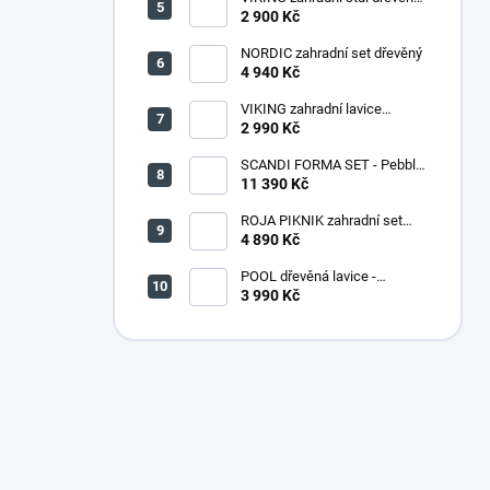
PŘÍRODNÍ - 150 cm
2 900 Kč
NORDIC zahradní set dřevěný
4 940 Kč
VIKING zahradní lavice
dřevěná PŘÍRODNÍ - 180 cm
2 990 Kč
SCANDI FORMA SET - Pebble
grey/Soft biege
11 390 Kč
ROJA PIKNIK zahradní set
dřevěný - 160 cm - lakovaný
4 890 Kč
POOL dřevěná lavice -
PŘÍRODNÍ
3 990 Kč