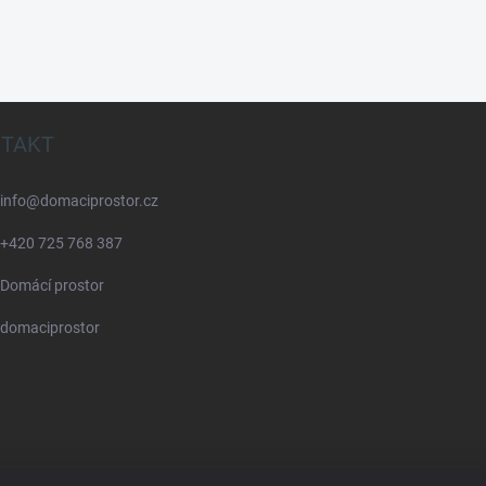
TAKT
info
@
domaciprostor.cz
+420 725 768 387
Domácí prostor
domaciprostor