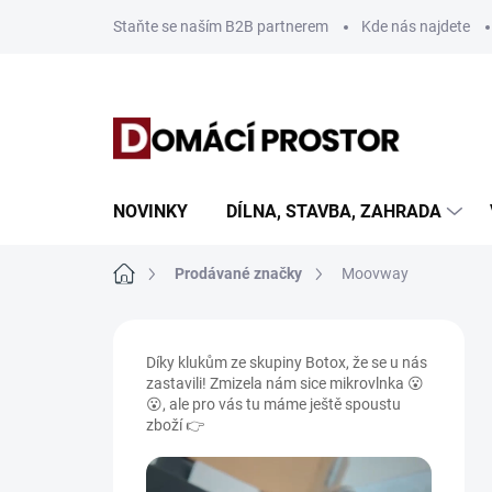
Přejít
Staňte se naším B2B partnerem
Kde nás najdete
na
obsah
NOVINKY
DÍLNA, STAVBA, ZAHRADA
Domů
Prodávané značky
Moovway
P
o
Díky klukům ze skupiny Botox, že se u nás
s
zastavili! Zmizela nám sice mikrovlnka 😮
t
😮, ale pro vás tu máme ještě spoustu
r
zboží 👉
a
n