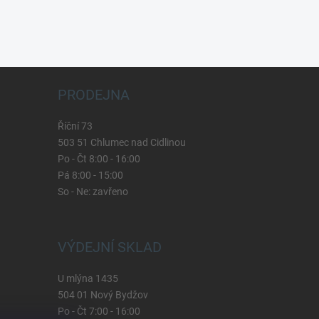
PRODEJNA
Říční 73
503 51 Chlumec nad Cidlinou
Po - Čt 8:00 - 16:00
Pá 8:00 - 15:00
So - Ne: zavřeno
VÝDEJNÍ SKLAD
U mlýna 1435
504 01 Nový Bydžov
Po - Čt 7:00 - 16:00