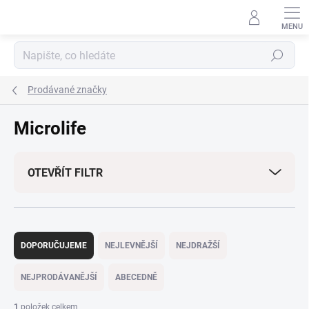
Přejít
na
obsah
Hledat
Prodávané značky
Microlife
OTEVŘÍT FILTR
Ř
a
DOPORUČUJEME
NEJLEVNĚJŠÍ
NEJDRAŽŠÍ
z
e
NEJPRODÁVANĚJŠÍ
ABECEDNĚ
n
í
1
položek celkem