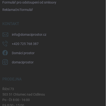
Formulář pro odstoupení od smlouvy
s
u
Reklamační formulář
KONTAKT
info
@
domaciprostor.cz
+420 725 768 387
Domácí prostor
domaciprostor
PRODEJNA
Říční 73
503 51 Chlumec nad Cidlinou
Po - Čt 8:00 - 16:00
Pá 8:00 - 15:00