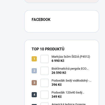
FACEBOOK
TOP 10 PRODUKTŮ
Markýza 5x3m ŠEDÁ (P4512)
6 990 Kč
Bioklimatická pergola ECO
4x3 m, ocel - volně stojící
26 590 Kč
Podsedák šedý voděodolný -
set 4ks
396 Kč
Podsedák 120x40 šedý
voděodolný
349 Kč
Americká lednice Gorenje