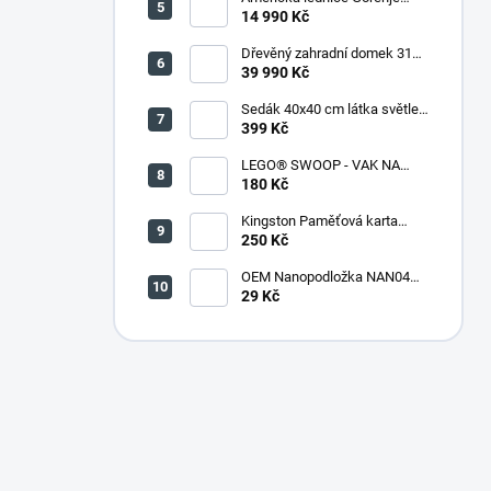
NRR9185DAXL
14 990 Kč
Dřevěný zahradní domek 316
(290 x 318 x 221 cm)
39 990 Kč
Sedák 40x40 cm látka světle
zelený melír - set 4 kusy
399 Kč
LEGO® SWOOP - VAK NA
KOSTKY
180 Kč
Kingston Paměťová karta
microSDHC 32GB + adaptér
250 Kč
OEM Nanopodložka NAN04
sv.modrá
29 Kč