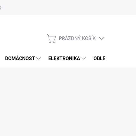
odstoupení od smlouvy
Reklamační formulář
PRÁZDNÝ KOŠÍK
NÁKUPNÍ
KOŠÍK
DOMÁCNOST
ELEKTRONIKA
OBLEČENÍ, OBUV 