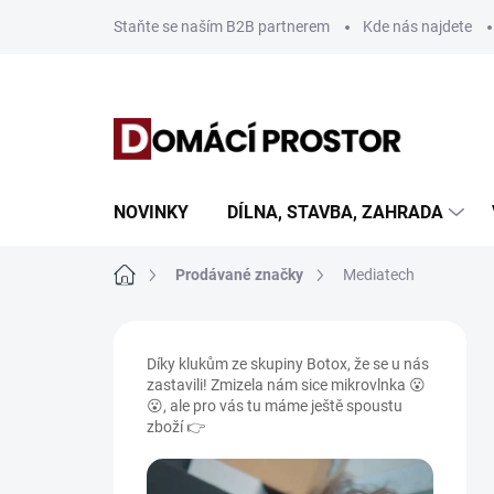
Přejít
Staňte se naším B2B partnerem
Kde nás najdete
na
obsah
NOVINKY
DÍLNA, STAVBA, ZAHRADA
Domů
Prodávané značky
Mediatech
P
o
Díky klukům ze skupiny Botox, že se u nás
s
zastavili! Zmizela nám sice mikrovlnka 😮
t
😮, ale pro vás tu máme ještě spoustu
r
zboží 👉
a
n