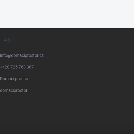
TAKT
info
@
domaciprostor.cz
+420 725 768 387
Domácí prostor
domaciprostor