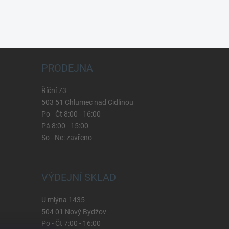
PRODEJNA
Říční 73
503 51 Chlumec nad Cidlinou
Po - Čt 8:00 - 16:00
Pá 8:00 - 15:00
So - Ne: zavřeno
VÝDEJNÍ SKLAD
U mlýna 1435
504 01 Nový Bydžov
Po - Čt 7:00 - 16:00