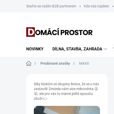
Přejít
Staňte se naším B2B partnerem
Kde nás najdete
na
obsah
NOVINKY
DÍLNA, STAVBA, ZAHRADA
Domů
Prodávané značky
MAXX
P
o
Díky klukům ze skupiny Botox, že se u nás
s
zastavili! Zmizela nám sice mikrovlnka 😮
t
😮, ale pro vás tu máme ještě spoustu
r
zboží 👉
a
n