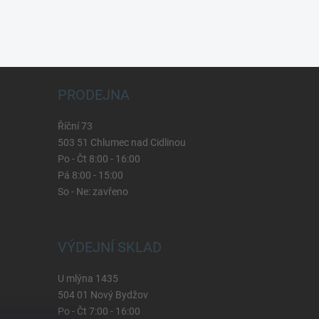
PRODEJNA
Říční 73
503 51 Chlumec nad Cidlinou
Po - Čt 8:00 - 16:00
Pá 8:00 - 15:00
So - Ne: zavřeno
VÝDEJNÍ SKLAD
U mlýna 1435
504 01 Nový Bydžov
Po - Čt 7:00 - 16:00