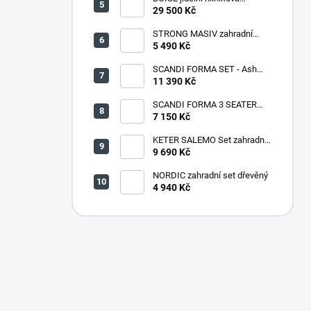
souprava CAPPUCCINO
29 500 Kč
STRONG MASIV zahradní
lavice dřevěná - 180 cm
5 490 Kč
SCANDI FORMA SET - Ash
grey/Storm grey
11 390 Kč
SCANDI FORMA 3 SEATER
SOFA - Ash grey/Storm grey
7 150 Kč
KETER SALEMO Set zahradní,
grafit/šedá 17206003
9 690 Kč
NORDIC zahradní set dřevěný
4 940 Kč