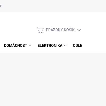
odstoupení od smlouvy
Reklamační formulář
PRÁZDNÝ KOŠÍK
NÁKUPNÍ
KOŠÍK
DOMÁCNOST
ELEKTRONIKA
OBLEČENÍ, OBUV 