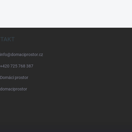
TAKT
info
@
domaciprostor.cz
+420 725 768 387
Domácí prostor
domaciprostor