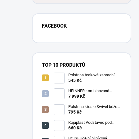
FACEBOOK
TOP 10 PRODUKTŮ
Polstr na teakové zahradní
křeslo vysoké - látka motiv
545 Kč
luční kvítí
HEINNER kombinovaná
chladnička HF-
7 999 Kč
HS205SWDE++ stříbrná
Polstr na křeslo Swivel béžový
melír
795 Kč
Rojaplast Podstavec pod
slunečník 22kg
660 Kč
BOISE jídelní hliníková