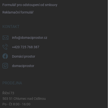
i
Formulář pro odstoupení od smlouvy
s
u
Reklamační formulář
KONTAKT
info
@
domaciprostor.cz
+420 725 768 387
Domácí prostor
domaciprostor
PRODEJNA
Říční 73
503 51 Chlumec nad Cidlinou
Po - Čt 8:00 - 16:00