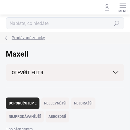
Přejít
na
obsah
Hledat
Prodávané značky
Maxell
OTEVŘÍT FILTR
Ř
a
DOPORUČUJEME
NEJLEVNĚJŠÍ
NEJDRAŽŠÍ
z
e
NEJPRODÁVANĚJŠÍ
ABECEDNĚ
n
í
1
položek celkem