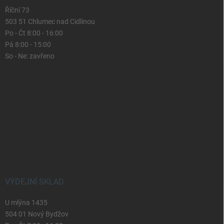
Říční 73
503 51 Chlumec nad Cidlinou
Po - Čt 8:00 - 16:00
Pá 8:00 - 15:00
So - Ne: zavřeno
VÝDEJNÍ SKLAD
U mlýna 1435
504 01 Nový Bydžov