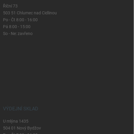
Říční 73
503 51 Chlumec nad Cidlinou
Po - Čt 8:00 - 16:00
Pá 8:00 - 15:00
So - Ne: zavřeno
VÝDEJNÍ SKLAD
U mlýna 1435
504 01 Nový Bydžov