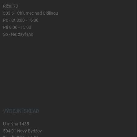
Říční 73
503 51 Chlumec nad Cidlinou
Po - Čt 8:00 - 16:00
Pá 8:00 - 15:00
So - Ne: zavřeno
VÝDEJNÍ SKLAD
U mlýna 1435
504 01 Nový Bydžov