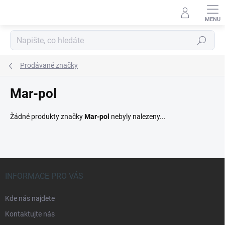
Přejít
na
obsah
Hledat
Prodávané značky
Mar-pol
Žádné produkty značky
Mar-pol
nebyly nalezeny...
Z
á
INFORMACE PRO VÁS
p
a
Kde nás najdete
t
Kontaktujte nás
í