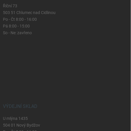
Říční 73
503 51 Chlumec nad Cidlinou
Po - Čt 8:00 - 16:00
Pá 8:00 - 15:00
So - Ne: zavřeno
VÝDEJNÍ SKLAD
U mlýna 1435
504 01 Nový Bydžov