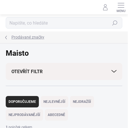
Přejít
na
obsah
Hledat
Prodávané značky
Maisto
OTEVŘÍT FILTR
Ř
a
DOPORUČUJEME
NEJLEVNĚJŠÍ
NEJDRAŽŠÍ
z
e
NEJPRODÁVANĚJŠÍ
ABECEDNĚ
n
í
1
položek celkem