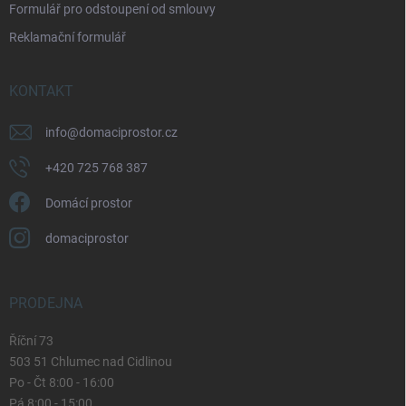
Formulář pro odstoupení od smlouvy
s
u
Reklamační formulář
KONTAKT
info
@
domaciprostor.cz
+420 725 768 387
Domácí prostor
domaciprostor
PRODEJNA
Říční 73
503 51 Chlumec nad Cidlinou
Po - Čt 8:00 - 16:00
Pá 8:00 - 15:00